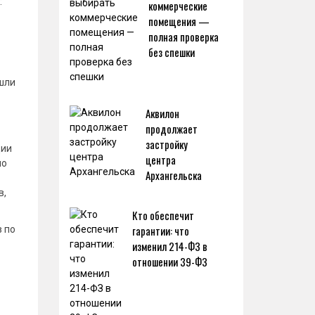
:
коммерческие
помещения —
полная проверка
без спешки
шли
Аквилон
продолжает
застройку
ции
центра
но
Архангельска
в,
Кто обеспечит
гарантии: что
в по
изменил 214-ФЗ в
отношении 39-ФЗ