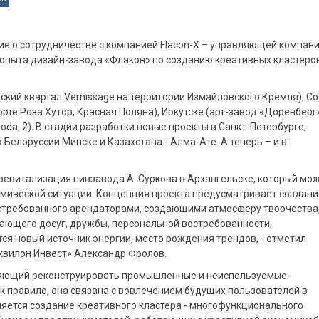
е о сотрудничестве с компанией Flacon-X – управляющей компани
 опыта дизайн-завода «Флакон» по созданию креативных кластеро
ский квартал Vernissage на территории Измайловского Кремля), С
орте Роза Хутор, Красная Поляна), Иркутске (арт-завод «Доренберг»
da, 2). В стадии разработки новые проекты в Санкт-Петербурге,
 Белоруссии Минске и Казахстана - Алма-Ате. А теперь – и в
 ревитализация пивзавода А. Суркова в Архангельске, который мо
омической ситуации. Концепция проекта предусматривает создани
стребованного арендаторами, создающими атмосферу творчества
ающего досуг, дружбы, персональной востребованности,
ся новый источник энергии, место рождения трендов, - отметил
квилон Инвест» Александр Фролов.
ляющий реконструировать промышленные и неиспользуемые
к правило, она связана с вовлечением будущих пользователей в
ляется создание креативного кластера - многофункционального