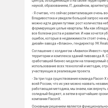
центра, объединяющего на своей территории 
наукой, образованием, IT, дизайном, архитекту
- Я считаю, что сейчас ревитализация очень в
Владивостока и увидели большой запрос на из
можно идти двумя путями: рост количества не
формирующих целые кварталы. Мы как обладат
все болезни роста и развития. И нам хочется 
ошибок, которые в недвижимости стоят очень 
дизайн-завода «Флакон», гендиректор УК Realo
Соглашение с холдингом «Аквилон Инвест» пр
территории и комплекса зданий пивзавода А. 
сработавшей бизнес-модели на планируемый о
использование всех технологий и методик, отр
участвующих в реализации проекта.
- За три года существования команда Flacon-X
всей России, что их уже можно назвать незав
работающая методика, мы знаем, как вернуть 
солидный бюджет, а затем в кратчайшие сроки 
компании FlaconX.
Основным решением является функциональное