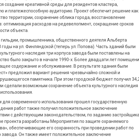
я создание креативной среды для резидентов кластера,
ю и платежеспособную аудиторию. Проект обеспечит решение как
тво территории, сохранение облика города, восстановление
ов: оптимизация расходов на редевелопмент, сокращение сроков
ости объекта.
й гильдии, промышленника, общественного деятеля Альберта
 годы на ул. Финляндской (теперь ул. Попова). Часть зданий были
 культурного наследия три корпуса завода были поставлены на
дство было закрыто в начале 1990-х. Более двадцати лет помещен
жащее содержание и обслуживание. В результате здания были
ест» предложил вариант решения чрезвычайно сложной и
рушающегося памятника. При этом городской бюджет получил 34,
иции сделали возможным сохранение объекта культурного наследия 
 использования.
м для современного использования прошел государственную
ведения работ также получил положительное заключение
ствии с действующим законодательством, по заданию застройщика
аве проекта разработаны Мероприятия по защите охраняемого
ва», обеспечивающие его сохранность при проведении работ по
 завода. Он также имеет положительное заключение