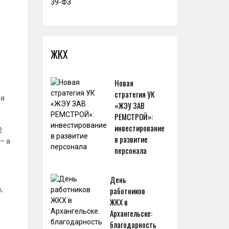
ЖКХ
Новая
стратегия УК
ия
«ЖЭУ ЗАВ
РЕМСТРОЙ»:
инвестирование
2
в развитие
– а
персонала
День
,
работников
ЖКХ в
Архангельске:
благодарность