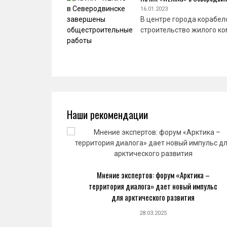
16.01.2023
В центре города корабел
строительство жилого ко
Наши рекомендации
ва: новый
Мнение экспертов: форум «Арктика –
ранной
территория диалога» дает новый импульс
ке
для арктического развития
28.03.2025