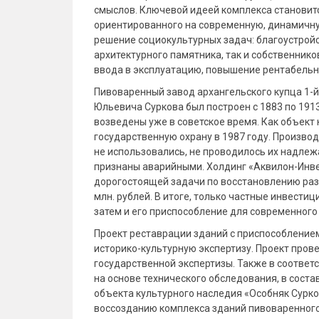
смыслов. Ключевой идеей комплекса становитс
ориентированного на современную, динамичну
решение социокультурных задач: благоустройс
архитектурного памятника, так и собственник
ввода в эксплуатацию, повышение рентабельн
Пивоваренный завод архангельского купца 1-
Юльевича Суркова был построен с 1883 по 1913
возведены уже в советское время. Как объект
государственную охрану в 1987 году. Произво
не использовались, не проводилось их надле
признаны аварийными. Холдинг «Аквилон-Инв
дорогостоящей задачи по восстановлению раз
млн. рублей. В итоге, только частные инвест
затем и его приспособление для современного
Проект реставрации зданий с приспособление
историко-культурную экспертизу. Проект про
государственной экспертизы. Также в соответ
на основе технического обследования, в сост
объекта культурного наследия «Особняк Сурко
воссозданию комплекса зданий пивоваренного