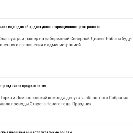
ельске еще одно общедоступное рекреационное пространство
т благоустроит сквер на набережной Северной Двины. Работы будут
овленного соглашения с администрацией…
х праздников продолжается
 Горка и Ломоносовский команда депутата областного Собрания
вала проводы Старого Нового года. Праздник…
нске завершены общестроительные работы