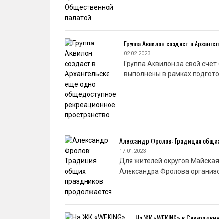
Группа Аквилон создаст в Арханг
02.02.2023
Группа Аквилон за свой сче
выполнены в рамках подгот
Александр Фролов: Традиция общи
17.01.2023
Для жителей округов Майская
Александра Фролова организо
На ЖК «WEKING» в Северодви