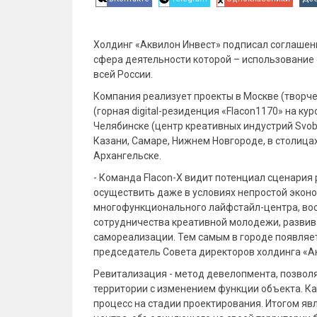
Холдинг «Аквилон Инвест» подписал соглашени
сфера деятельности которой – использование
всей России.
Компания реализует проекты в Москве (творче
(горная digital-резиденция «Flacon1170» на кур
Челябинске (центр креативных индустрий Svobo
Казани, Самаре, Нижнем Новгороде, в столицах
Архангельске.
- Команда Flacon-X видит потенциал сценария
осуществить даже в условиях непростой экон
многофункционального лайфстайл-центра, во
сотрудничества креативной молодежи, развив
самореализации. Тем самым в городе появляет
председатель Совета директоров холдинга «А
Ревитализация - метод девелопмента, позво
территории с изменением функции объекта. Ка
процесс на стадии проектирования. Итогом яв