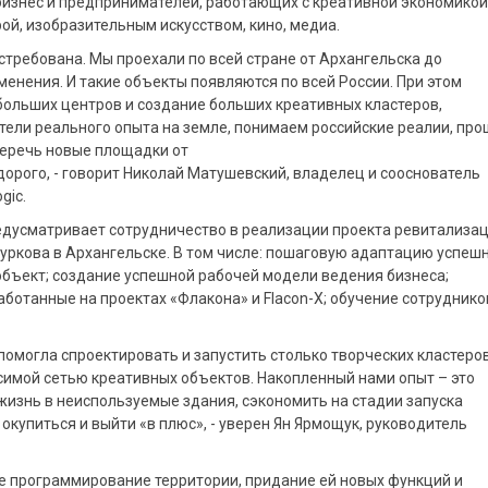
бизнес и предпринимателей, работающих с креативной экономикой
рой, изобразительным искусством, кино, медиа.
остребована. Мы проехали по всей стране от Архангельска до
менения. И такие объекты появляются по всей России. При этом
больших центров и создание больших креативных кластеров,
ели реального опыта на земле, понимаем российские реалии, про
уберечь новые площадки от
дорого, - говорит Николай Матушевский, владелец и сооснователь
gic.
едусматривает сотрудничество в реализации проекта ревитализа
Суркова в Архангельске. В том числе: пошаговую адаптацию успеш
бъект; создание успешной рабочей модели ведения бизнеса;
аботанные на проектах «Флакона» и Flacon-X; обучение сотруднико
 помогла спроектировать и запустить столько творческих кластеро
исимой сетью креативных объектов. Накопленный нами опыт – это
жизнь в неиспользуемые здания, сэкономить на стадии запуска
окупиться и выйти «в плюс», - уверен Ян Ярмощук, руководитель
 программирование территории, придание ей новых функций и