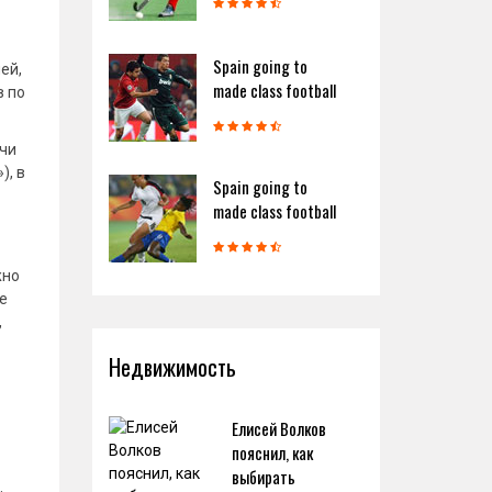
Spain going to
ей,
made class football
в по
очи
), в
Spain going to
made class football
жно
е
,
Недвижимость
Елисей Волков
пояснил, как
выбирать