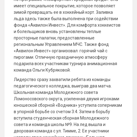
имеет специальное покрытие, которое позволяет
зимой превращать ее в хоккейный корт. Заливка
льда здесь также была выполнена при содействии
фонда «Аквилон Инвест». Для комфорта хоккеистов
и болельщиков вновь установлены теплые
просторные палатки, предоставленные
региональным Управлением МЧС. Также фонд
«Аквилон Инвест» организовал горячий чай с
пирогами. Отличную праздничную атмосферу
подарила всех участникам турнира анимационная
команда Ольги Кубряковой.
Лидерство сразу захватили ребята из команды
педагогического колледжа, выиграв два матча.
Школьная команда Молодежного совета
Ломоносовского округа, усиленная двумя игроками
юношеской сборной «Водника» уступила соперникам
в упорной борьбе со счетом 3:4. Затем в борьбу
вступила студенческая сборная Молодежного
совета и команда школы №9. На лед вышла и
дворовая команда с ул. Тимме, 2. Ее участники