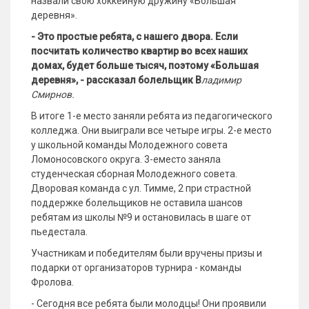
назвали свою хоккейную дружину «Большая
деревня».
- Это простые ребята, с нашего двора. Если
посчитать количество квартир во всех наших
домах, будет больше тысяч, поэтому «Большая
деревня», - рассказал болельщик В
ладимир
Смирнов.
В итоге 1-е место заняли ребята из педагогического
колледжа. Они выиграли все четыре игры. 2-е место
у школьной команды Молодежного совета
Ломоносовского округа. 3-еместо заняла
студенческая сборная Молодежного совета.
Дворовая команда с ул. Тимме, 2 при страстной
поддержке болельщиков не оставила шансов
ребятам из школы №9 и остановилась в шаге от
пьедестала.
Участникам и победителям были вручены призы и
подарки от организаторов турнира - команды
Фролова.
- Сегодня все ребята были молодцы! Они проявили