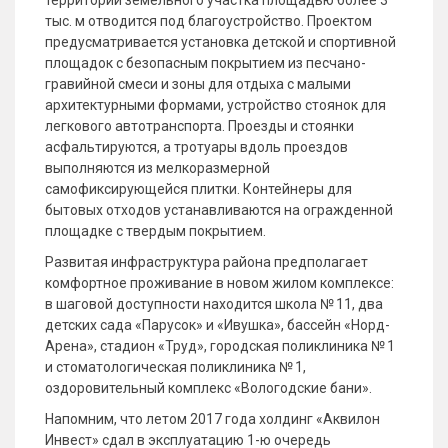
территории земельного участка площадью более 3
тыс. м отводится под благоустройство. Проектом
предусматривается установка детской и спортивной
площадок с безопасным покрытием из песчано-
гравийной смеси и зоны для отдыха с малыми
архитектурными формами, устройство стоянок для
легкового автотранспорта. Проезды и стоянки
асфальтируются, а тротуары вдоль проездов
выполняются из мелкоразмерной
самофиксирующейся плитки. Контейнеры для
бытовых отходов устанавливаются на огражденной
площадке с твердым покрытием.
Развитая инфраструктура района предполагает
комфортное проживание в новом жилом комплексе:
в шаговой доступности находится школа № 11, два
детских сада «Парусок» и «Ивушка», бассейн «Норд-
Арена», стадион «Труд», городская поликлиника № 1
и стоматологическая поликлиника № 1,
оздоровительный комплекс «Вологодские бани».
Напомним, что летом 2017 года холдинг «Аквилон
Инвест» сдал в эксплуатацию 1-ю очередь