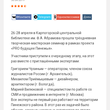
30.04.2019
ВКонтакте
Telegram
Одноклассники
Дзен
26-28 апреля в Карпогорской центральной
библиотеке им. Ф.А. Абрамова прошла трёхдневная
творческая-мастерская семинар в рамках проекта
«PRO будущее Пинежья».
Участники приступили к очередному этапу, на этот
раз вместе с приглашёнными экспертами:
Григорием Чухиным — оператором, членом союза
журналистов России (г. Архангельск);
Михаилом Приёмышевым — дизайнером,
архитектором (г. Вологда);
Марией Вилюковой — специалистом по работе со
СМИ и продвижению в интернете (г. Москва).
Все эксперты не первый раз работают на территории
Пинежского района. В этот раз их задачей было