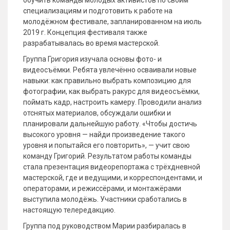
обучить команды молодых активистов по своим
специализациям и подготовить к работе на
молодёжном фестивале, запланированном на июль
2019 г. Концепция фестиваля также
разрабатывалась во время мастерской.
Группа Григория изучала основы фото- и
видеосъёмки. Ребята увлечённо осваивали новые
навыки: как правильно выбрать композицию для
фотографии, как выбрать ракурс для видеосъёмки,
поймать кадр, настроить камеру. Проводили анализ
отснятых материалов, обсуждали ошибки и
планировали дальнейшую работу. «Чтобы достичь
высокого уровня — найди произведение такого
уровня и попытайся его повторить», — учит свою
команду Григорий. Результатом работы команды
стала презентация видеорепортажа с трёхдневной
мастерской, где и ведущими, и корреспондентами, и
операторами, и режиссёрами, и монтажёрами
выступила молодёжь. Участники сработались в
настоящую телередакцию.
Группа под руководством Марии разбиралась в