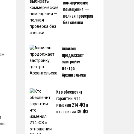
коммерческие
помещения —
полная проверка
без спешки
Аквилон
продолжает
том
застройку
центра
Архангельска
Кто обеспечит
гарантии: что
изменил 214-ФЗ в
отношении 39-ФЗ
е
екс