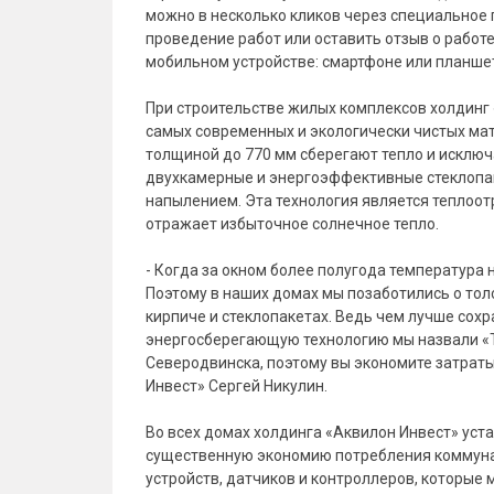
можно в несколько кликов через специальное 
проведение работ или оставить отзыв о работ
мобильном устройстве: смартфоне или планше
При строительстве жилых комплексов холдинг 
самых современных и экологически чистых ма
толщиной до 770 мм сберегают тепло и исключ
двухкамерные и энергоэффективные стеклопа
напылением. Эта технология является теплоо
отражает избыточное солнечное тепло.
- Когда за окном более полугода температура 
Поэтому в наших домах мы позаботились о тол
кирпиче и стеклопакетах. Ведь чем лучше сохр
энергосберегающую технологию мы назвали «Т
Северодвинска, поэтому вы экономите затраты
Инвест» Сергей Никулин.
Во всех домах холдинга «Аквилон Инвест» у
существенную экономию потребления коммунал
устройств, датчиков и контроллеров, которые 