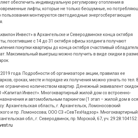
оляет обеспечить индивидуальную регулировку отопления в
 современные лифты, которые не только бесшумные, но потребляю
го пользования монтируются светодиодные энергосберегающие
я.
Аквилон Инвест» в Архангельске и Северодвинске конца октября
ты, посетившие с 14 до 31 октября офисы холдинга получают
мления покупки квартиры до конца октября счастливый обладател
ат. Максимальный выигрыш можно получить в виде скидки в разм
арок.
.2019 года. Подробности об организаторе акции, правилах ее
рков, сроках, месте и порядке их получения можно узнать по тел. 
ение ограничено количеством квартир. Денежный эквивалент скидок
 «Капитал Инвест». Многоквартирный жилой дом со встроенно-
значения и автомобильным паркингом (1 этап – жилой дом в ос
есу: Архангельская область, г. Архангельск, Ломоносовский
йского и пр. Ломоносова; ООО СЗ «СевТехНадзор». Многоквартирный
ельская обл., г. Северодвинск, пр. Морской, 67, уч. 29:28:104152:
vest.ru