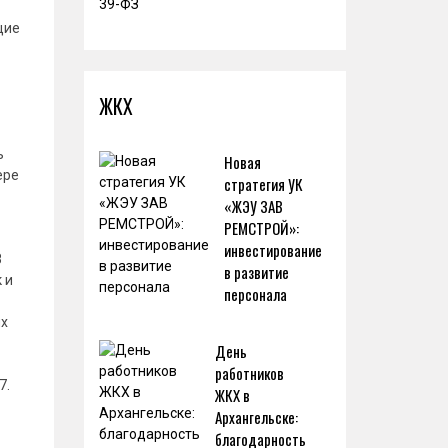
щие
ЖКХ
ь
Новая
ере
стратегия УК
«ЖЭУ ЗАВ
РЕМСТРОЙ»:
инвестирование
8
в развитие
 и
персонала
ях
День
работников
7.
ЖКХ в
Архангельске:
благодарность