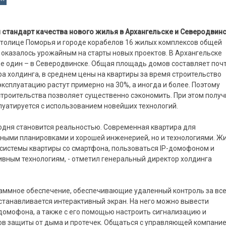
 стандарт качества нового жилья в Архангельске и Северодвинс
столице Поморья и городе корабелов 16 жилых комплексов общей
о оказалось урожайным на старты новых проектов. В Архангельске
ще один – в Северодвинске. Общая площадь домов составляет поч
тра холдинга, в среднем цены на квартиры за время строительство
эксплуатацию растут примерно на 30%, а иногда и более. Поэтому
троительства позволяет существенно сэкономить. При этом получ
луатируется с использованием новейших технологий.
егодня становится реальностью. Современная квартира для
мными планировками и хорошей инженерией, но и технологиями. Ж
е системы квартиры со смартфона, пользоваться IP-домофоном и
вным технологиям, - отметил генеральный директор холдинга
раммное обеспечение, обеспечивающие удаленный контроль за вс
станавливается интерактивный экран. На него можно вывести
домофона, а также с его помощью настроить сигнализацию и
ков защиты от дыма и протечек. Общаться с управляющей компани