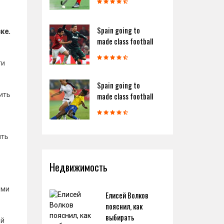
Spain going to
ке.
made class football
ти
Spain going to
ить
made class football
ить
Недвижимость
еми
Елисей Волков
пояснил, как
выбирать
ей