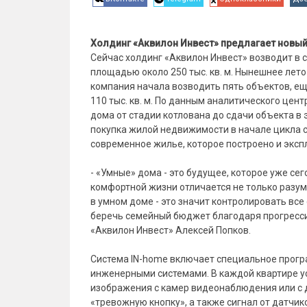
Холдинг «Аквилон Инвест» предлагает новый
Сейчас холдинг «Аквилон Инвест» возводит в 
площадью около 250 тыс. кв. м. Нынешнее лет
компания начала возводить пять объектов, е
110 тыс. кв. м. По данным аналитического цен
дома от стадии котлована до сдачи объекта в 
покупка жилой недвижимости в начале цикла с
современное жилье, которое построено и эксп
- «Умные» дома - это будущее, которое уже с
комфортной жизни отличается не только разу
в умном доме - это значит контролировать вс
беречь семейный бюджет благодаря прогресси
«Аквилон Инвест» Алексей Попков.
Система IN-home включает специальное прог
инженерными системами. В каждой квартире у
изображения с камер видеонаблюдения или с 
«тревожную кнопку», а также сигнал от датчи