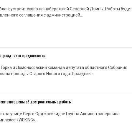
т благоустроит сквер на набережной Северной Двины. Работы будут
овленного соглашения с администрацией…
х праздников продолжается
 Горка и Ломоносовский команда депутата областного Собрания
вала проводы Старого Нового года. Праздник…
нске завершены общестроительные работы
ов на улице Серго Орджоникидзе Группа Аквилон завершила
мплекса «WEKING».