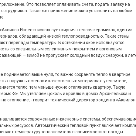
приложение. Это позволяет оплачивать счета, подать заявку на
е сотрудников. Такое же приложение можно установить на любом
те.
«Аквилон Инвест» использует кирпич «теплая керамика», один из
териалов, обладающий низкой теплопроводностью. Такие стены
ают перепады температуры. В остеклении окон используются
кеты со специальным селективным покрытием и аргоновым
тражающей — зимой не пропускает холодный воздух снаружи, а ле
не поднимается выше нуля, то важно сохранять тепло в квартире.
стых наружных стенах и качественных материалах: утеплителе,
аняется тепло, тем меньше нужно отапливать квартиру. Такую
ермо-S». Мы утепляем цоколь и кровлю в домах Архангельска и
 на отопление, - говорит технический директор холдинга «Аквилон
станавливаются современные инженерные системы, обеспечивающи
ьных ресурсов. Автоматический тепловой пункт включает компл
меняют температуру теплоносителя в зависимости от погоды.