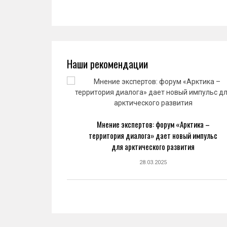
Наши рекомендации
ва: новый
Мнение экспертов: форум «Арктика –
ранной
территория диалога» дает новый импульс
ке
для арктического развития
28.03.2025