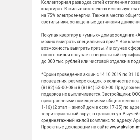
Коллекторная разводка сетей отопления позв
квартирах. В жилых комплексах используются
на 75% электроэнергии. Также в местах обще
светильники, оснащенные датчиками движени
Покупая квартиру в «умных» домах холдинга «
можно выиграть специальный приз*. Все клиен
возможность выиграть призы. И в случае офор
нового жилья получает специальный сертифик
до 300 тыс. рублей или чистовой отделки в под
*Сроки проведения акции с 14.10.2019 по 31.10
проведения, размере скидок, о количестве пода
(8182) 65-00-08 и 8 (8184) 52-00-00. Предлож
подарков не выплачивается. Застройщики: ООО
пристроенными помещениями общественного на
1-16) (2 этап – жилой дом в осях 17-35) по адр
территориальный округ, в границах ул. Выуче
среднеэтажный жилой комплекс по адресу: Арханг
Проектные декларации на сайте
www.akvilon-in