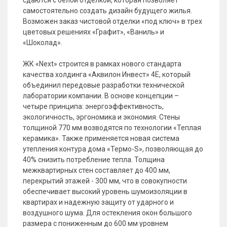
сдаются с белой отделкой, которая позволяет
самостоятельно создать дизайн будущего жилья.
Возможен заказ чистовой отделки «под ключ» в трех
цветовых решениях «Графит», «Ваниль» и
«Шоколад».
ЖК «Next» строится в рамках нового стандарта
качества холдинга «Аквилон Инвест» 4Е, который
объединил передовые разработки технической
лаборатории компании. В основе концепции –
четыре принципа: энергоэффективность,
экологичность, эргономика и экономия. Стены
толщиной 770 мм возводятся по технологии «Теплая
керамика». Также применяется новая система
утепления контура дома «Термо-S», позволяющая до
40% снизить потребление тепла. Толщина
межквартирных стен составляет до 400 мм,
перекрытий этажей - 300 мм, что в совокупности
обеспечивает высокий уровень шумоизоляции в
квартирах и надежную защиту от ударного и
воздушного шума. Для остекления окон большого
размера с пониженным до 600 мм уровнем