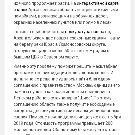
их число продолжает расти. На
интерактивной карте
свалок
Архангельская область пестрит стихийными
помойками, возникающими на обочинах дорог,
окраинах населенных пунктов или прямо в лесах.
Только в ноябре местная
прокуратура нашла
под
Архангельском две новых незаконных свалки – одну
на берегу реки Юрас в Ломоносовском округе,
вторую площадью около 60 тыс. кв. м – рядом с
бывшим ЦБК в Северном округе.
Именно эту проблему поможет решить масштабная
программа по ликвидации нелегальных свалок. И
деньги на ее решение удалось найти благодаря
соглашению с правительством Москвы, одним из его
важных пунктов как раз и является появление в
Ленском районе экотехнопарка "Шиес". По этому
соглашению область также получит необходимые
средства для рекультивации несанкционированных
свалок. Поморье начали делать чище уже с сентября
2019 года. Стоимость программы превышает 200
миллионов рублей. Областному бюджету это стоило