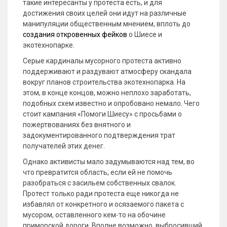
такие интересанты у протеста есть, и для
достижения своих целей они идут на различные
манипуляции общественным мнением, вплоть до
создания откровенных фейков
о Шиесе и
экотехнопарке.
Серые кардиналы мусорного протеста активно
поддерживают и раздувают атмосферу скандала
вокруг планов строительства экотехнопарка. На
этом, в конце концов, можно неплохо заработать,
подобных схем известно и опробовано немало. Чего
стоит кампания «Помоги Шиесу» с просьбами о
пожертвованиях без внятного и
задокументированного подтверждения трат
получателей этих денег.
Однако активисты мало задумываются над тем, во
что превратится область, если ей не помочь
разобраться с засильем собственных свалок.
Протест только ради протеста еще никогда не
избавлял от конкретного и осязаемого пакета с
мусором, оставленного кем-то на обочине
приморской дороги. Вполне возможно, выбросивший