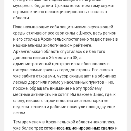
мусорного бедствия. Доказательством тому служит
огромное число несанкционированных свалок в
области.
Пока называющие себя защитниками окружающей
среды стягивают все свои силы к Шиесу, весь регион
и его столица Архангельск постепенно падают вниз в
национальном экологическом рейтинге.
Архангельская область спустилась с и без того
довольно низкого 36 места на 38, а
административный центр региона обосновался в
пятерке самых грязных городов страны. Его свалка
уже забита отходами, мусор скидывают на обочинах
лесных дорог или прямо у населенных пунктов – но,
похоже, обращать внимание на эту проблему
местные активисты не хотят. Им важнее Шиес, где, к
слову, никакого строительства экотехнопарка не
ведется: техника и рабочие покинули площадку еще
летом.
Тем временем в Архангельской области накопилось
уже более
трех сотен несанкционированных свалок
и