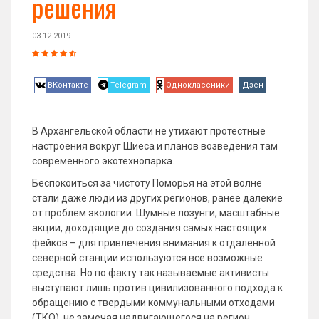
решения
03.12.2019
ВКонтакте
Telegram
Одноклассники
Дзен
В Архангельской области не утихают протестные
настроения вокруг Шиеса и планов возведения там
современного экотехнопарка.
Беспокоиться за чистоту Поморья на этой волне
стали даже люди из других регионов, ранее далекие
от проблем экологии. Шумные лозунги, масштабные
акции, доходящие до создания самых настоящих
фейков – для привлечения внимания к отдаленной
северной станции используются все возможные
средства. Но по факту так называемые активисты
выступают лишь против цивилизованного подхода к
обращению с твердыми коммунальными отходами
(ТКО), не замечая надвигающегося на регион