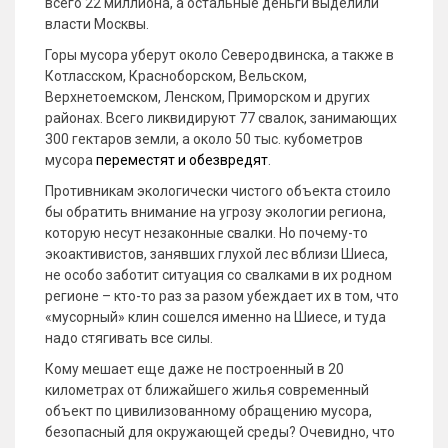
всего 22 миллиона, а остальные деньги выделили
власти Москвы.
Горы мусора уберут около Северодвинска, а также в
Котласском, Красноборском, Вельском,
Верхнетоемском, Ленском, Приморском и других
районах. Всего ликвидируют 77 свалок, занимающих
300 гектаров земли, а около 50 тыс. кубометров
мусора
переместят и обезвредят
.
Противникам экологически чистого объекта стоило
бы обратить внимание на угрозу экологии региона,
которую несут незаконные свалки. Но почему-то
экоактивистов, занявших глухой лес вблизи Шиеса,
не особо заботит ситуация со свалками в их родном
регионе – кто-то раз за разом убеждает их в том, что
«мусорный» клин сошелся именно на Шиесе, и туда
надо стягивать все силы.
Кому мешает еще даже не построенный в 20
километрах от ближайшего жилья современный
объект по цивилизованному обращению мусора,
безопасный для окружающей среды? Очевидно, что