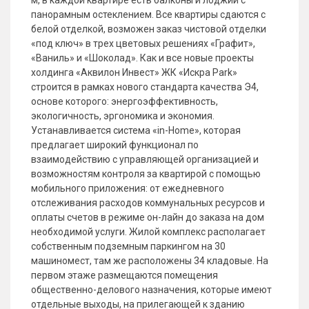
м, в каждой квартире есть балконы и лоджии с
панорамным остеклением. Все квартиры сдаются с
белой отделкой, возможен заказ чистовой отделки
«под ключ» в трех цветовых решениях «Графит»,
«Ваниль» и «Шоколад». Как и все новые проекты
холдинга «Аквилон Инвест» ЖК «Искра Park»
строится в рамках нового стандарта качества Э4,
основе которого: энергоэффективность,
экологичность, эргономика и экономия.
Устанавливается система «in-Home», которая
предлагает широкий функционал по
взаимодействию с управляющей организацией и
возможностям контроля за квартирой с помощью
мобильного приложения: от ежедневного
отслеживания расходов коммунальных ресурсов и
оплаты счетов в режиме он-лайн до заказа на дом
необходимой услуги. Жилой комплекс располагает
собственным подземным паркингом на 30
машиномест, там же расположены 34 кладовые. На
первом этаже размещаются помещения
общественно-делового назначения, которые имеют
отдельные выходы, на прилегающей к зданию