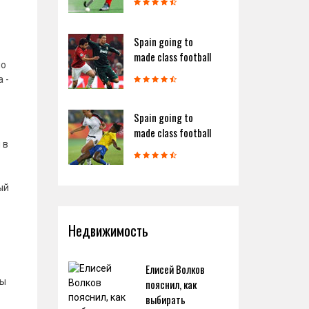
Spain going to
made class football
но
 -
Spain going to
made class football
 в
ый
Недвижимость
Елисей Волков
ны
пояснил, как
выбирать