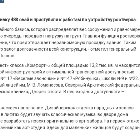
вку 483 свай и приступили к работам по устройству ростверка.
вайного базиса, которая распределяет вес сооружения и равномер
ою очередь, передают нагрузку на грунт. Главная функция ростверка
ние, что предотвращает неравномерную просадку здания. Таким
о залог долговечности всей конструкции, - отметил генеральный
Попков.
ст» класса «Комфорт+» общей площадью 13,2 тыс. кв. м находится
той инфраструктурой и оптимальной транспортной доступностью.
№117 «Веселые звоночки» и №147 «Рябинушка», школы №9 и №22,
ый лицей им. М. В. Ломоносова, Северный Арктический федеральн
ская клиника, Дворец спорта. В пешеходной доступности –
тическое» наполнение. Дизайнерская отделка парадных и холлов
 в лифтах будет звучать классическая музыка, во дворе дома
же разработать проект оригинального арт-забора. На первом этаже
анный как арт-студия. Здесь для маленьких жильцов будут созда