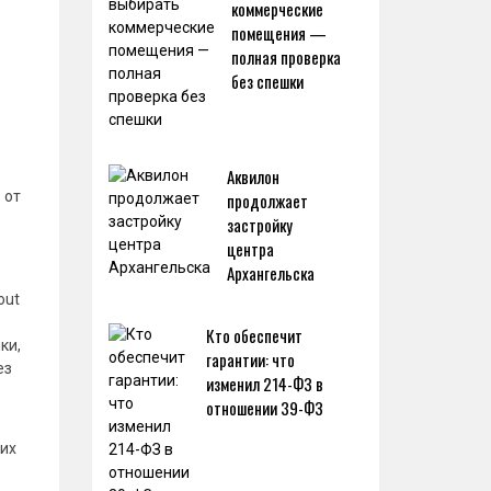
коммерческие
помещения —
полная проверка
без спешки
Аквилон
 от
продолжает
застройку
центра
Архангельска
out
Кто обеспечит
ки,
гарантии: что
ез
изменил 214-ФЗ в
отношении 39-ФЗ
ших