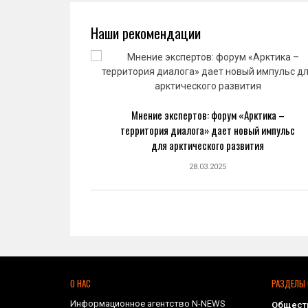
Наши рекомендации
ва: новый
Мнение экспертов: форум «Арктика –
ранной
территория диалога» дает новый импульс
ке
для арктического развития
28.03.2025
О НАС
РАЗДЕЛЫ 
Информационное агентство N-NEWS
Общест