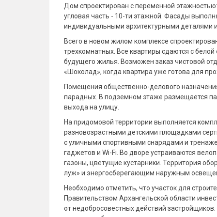
Дом спроектирован с переменной этажностью: 
угловая часть - 10-ти этажной. Фасады выпол
индивидуальными архитектурными деталями и
Всего в новом жилом комплексе спроектирован
трехкомнатных. Все квартиры сдаются с белой
будущего жилья. Возможен заказ чистовой отд
«Шоколад», когда квартира уже готова для пр
Помещения общественно-делового назначения 
парадных. В подземном этаже размещается пар
выхода на улицу.
На придомовой территории выполняется компл
разновозрастными детскими площадками серт
с уличными спортивными снарядами и тренаже
гаджетов и Wi-Fi. Во дворе устраиваются вел
газоны, цветущие кустарники. Территория обо
луж» и энергосберегающим наружным освещен
Необходимо отметить, что участок для строите
Правительством Архангельской области инвес
от недобросовестных действий застройщиков. 