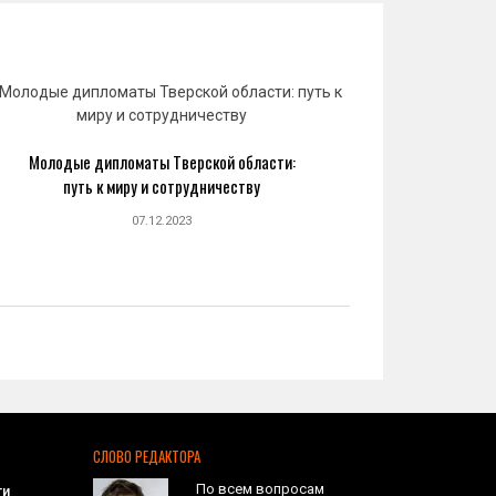
Молодые дипломаты Тверской области:
Юрий 
путь к миру и сотрудничеству
созда
07.12.2023
СЛОВО РЕДАКТОРА
По всем вопросам
ти