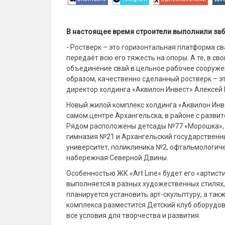
В настоящее время строители выполнили заби
- Ростверк – это горизонтальная платформа с
передаёт всю его тяжесть на опоры. А те, в св
объединение свай в цельное рабочее сооруже
образом, качественно сделанный ростверк – эт
директор холдинга «Аквилон Инвест» Алексей 
Новый жилой комплекс холдинга «Аквилон Инве
самом центре Архангельска, в районе с разви
Рядом расположены детсады №77 «Морошка», 
гимназия №21 и Архангельский государственн
университет, поликлиника №2, офтальмологиче
набережная Северной Двины.
Особенностью ЖК «Art Line» будет его «артис
выполняется в разных художественных стилях,
планируется установить арт-скульптуру, а так
комплекса разместится Детский клуб оборудов
все условия для творчества и развития.