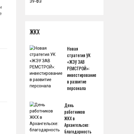
и
е
ЖКХ
Новая
стратегия УК
«ЖЭУ ЗАВ
РЕМСТРОЙ»:
инвестирование
в развитие
персонала
День
работников
ЖКХ в
Архангельске:
благодарность