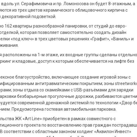
вдоль ул. Серафимовича и пр. Ломоносова он будет 8-этажным, а
няются из трех цветов керамического облицовочного кирпича с
 декоративной подсветкой.
о 162 квартиры разнообразной панировки, от студий до евро-
 отделкой, которая позволяет самостоятельно создать дизайн
елки «под ключ» в трех цветовых решениях «Графит», «Ваниль» и
оживания.
расположены на 1-м этаже, их входные группы сделаны отдельно
кинг и кладовые, доступ к которым обеспечивается на лифте без
ексное благоустройство, включающее создание игровой зоны с
ифицированным антитравматическим покрытием; зоны streetwork
рами; зоны отдыха со скамейками с USB-разъёмами для зарядки
опарковки безбарьерные прогулочные дорожки, разбиваются цветни
рудуется современной дренажной системой по технологии «Двор б
ием. Предусмотрена гостевая автомобильная парковка.
льства ЖК «Art Line» приобретен в рамках совместного с
тиционного проекта по восстановлению прав граждан пострадав
В соответствии с областным законом холдинг «Аквилон Инвест»