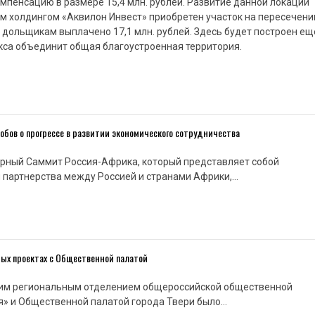
енсацию в размере 15,4 млн. рублей. Развитие данной локации
м холдингом «Аквилон Инвест» приобретен участок на пересечени
м дольщикам выплачено 17,1 млн. рублей. Здесь будет построен ещ
кса объединит общая благоустроенная территория.
бов о прогрессе в развитии экономического сотрудничества
ярный Саммит Россия-Африка, который представляет собой
 партнерства между Россией и странами Африки,…
ных проектах с Общественной палатой
им региональным отделением общероссийской общественной
я» и Общественной палатой города Твери было…