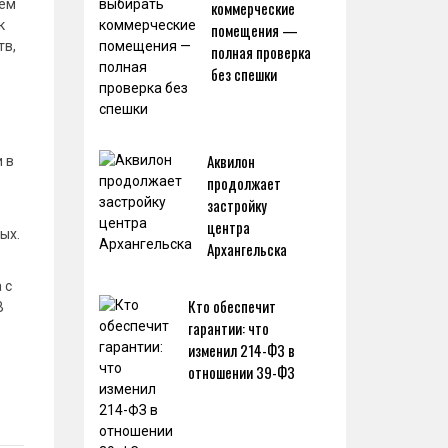
аем
коммерческие
к
помещения —
тв,
полная проверка
без спешки
Аквилон
 в
продолжает
застройку
центра
ых.
Архангельска
 с
Кто обеспечит
В
гарантии: что
изменил 214-ФЗ в
отношении 39-ФЗ