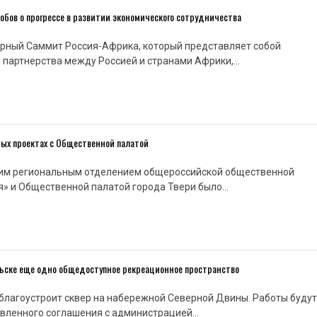
бов о прогрессе в развитии экономического сотрудничества
ярный Саммит Россия-Африка, который представляет собой
 партнерства между Россией и странами Африки,…
ных проектах с Общественной палатой
им региональным отделением общероссийской общественной
я» и Общественной палатой города Твери было…
ельске еще одно общедоступное рекреационное пространство
т благоустроит сквер на набережной Северной Двины. Работы будут
овленного соглашения с администрацией…