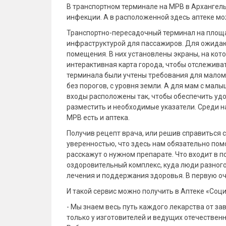
В транспортном терминале на МРВ в Архангел
инфекции. А в расположенной здесь аптеке м
Транспортно-пересадочный терминал на площа
инфраструктурой для пассажиров. Для ожида
помещения. В них установлены экраны, на кот
интерактивная карта города, чтобы отслежива
терминала были учтены требования для маломо
без порогов, с уровня земли. А для мам с ма
входы расположены так, чтобы обеспечить уд
разместить и необходимые указатели. Среди н
МРВ есть и аптека.
Получив рецепт врача, или решив справиться 
уверенностью, что здесь нам обязательно пом
расскажут о нужном препарате. Что входит в п
оздоровительный комплекс, куда люди разного
лечения и поддержания здоровья. В первую оч
И такой сервис можно получить в Аптеке «Соц
- Мы знаем весь путь каждого лекарства от з
только у изготовителей и ведущих отечестве