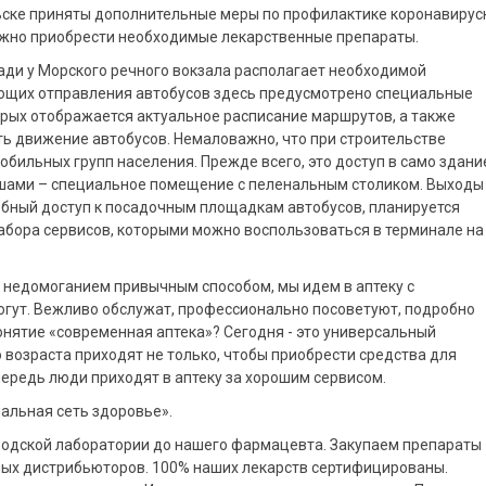
ьске приняты дополнительные меры по профилактике коронавирус
ожно приобрести необходимые лекарственные препараты.
ди у Морского речного вокзала располагает необходимой
ющих отправления автобусов здесь предусмотрено специальные
орых отображается актуальное расписание маршрутов, а также
ть движение автобусов. Немаловажно, что при строительстве
бильных групп населения. Прежде всего, это доступ в само здани
лышами – специальное помещение с пеленальным столиком. Выходы
обный доступ к посадочным площадкам автобусов, планируется
абора сервисов, которыми можно воспользоваться в терминале на
с недомоганием привычным способом, мы идем в аптеку с
огут. Вежливо обслужат, профессионально посоветуют, подробно
онятие «современная аптека»? Сегодня - это универсальный
 возраста приходят не только, чтобы приобрести средства для
ередь люди приходят в аптеку за хорошим сервисом.
иальная сеть здоровье».
аводской лаборатории до нашего фармацевта. Закупаем препараты
нных дистрибьюторов. 100% наших лекарств сертифицированы.