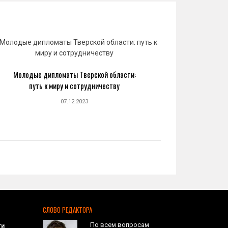
Молодые дипломаты Тверской области:
Юрий 
путь к миру и сотрудничеству
созда
07.12.2023
СЛОВО РЕДАКТОРА
По всем вопросам
ти