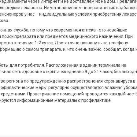
 медикаменты через Интернет и не доставляем их на дом. Предлаг
исле редкие лекарства. Не устанавливаем неоправданных надбавок 
енсионеров у нас – индивидуальные условия приобретения лекарс
кова.
нная служба, потому что современная аптека - это новейшие
й поиск препарата или предметов медицинского назначения. При
ства в течение 1-2 суток. Достаточно позвонить по телефону
ормацию о самом препарате, и, что очень важно, сообщат, когда и
боты для потребителя. Расположенная в здании терминала на
ьная сеть здоровье открыта ежедневно 9 до 21 часов, без выходн
тва региона по предупреждению распространения коронавируса в
офилактические меры: регулярно осуществляется влажная уборка
средствами. Проветривание помещений проводится каждый час. 
лируются информационные материалы о профилактике