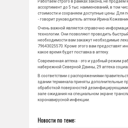
Работаем строго в рамках закона, не продаем
ассортимент до 5 тыс. наименований, в том ч
стоимости и сохраняем доступные цены. Для п
- говорит руководитель аптеки Ирина Кожевни
Очень важной является справочно-информацио
технологии. Они позволяют проводить быстры
необходимости вам закажут необходимые лекар
79643025570. Кроме этого вам предоставят инф
какое время будет поставка в аптеку.
Современная аптека - это и удобный режим ра
набережной Северной Двины, 29 аптека социал
В соответствии с распоряжениями правительс
здании терминала приняты дополнительные пр
обработкой поверхностей дезинфицирующими 
зале ожидания на специальном экране транс
коронавирусной инфекции.
Новости по теме: