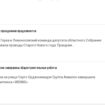
х праздников продолжается
 Горка и Ломоносовский команда депутата областного Собрания
вала проводы Старого Нового года. Праздник…
нске завершены общестроительные работы
ов на улице Серго Орджоникидзе Группа Аквилон завершила
мплекса «WEKING».