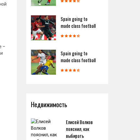
ной
Spain going to
made class football
е –
Spain going to
 и
made class football
Недвижимость
Елисей Волков
пояснил, как
выбирать