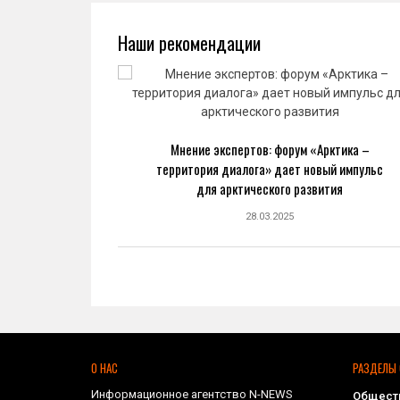
Наши рекомендации
ва: новый
Мнение экспертов: форум «Арктика –
ранной
территория диалога» дает новый импульс
ке
для арктического развития
28.03.2025
О НАС
РАЗДЕЛЫ 
Информационное агентство N-NEWS
Общест