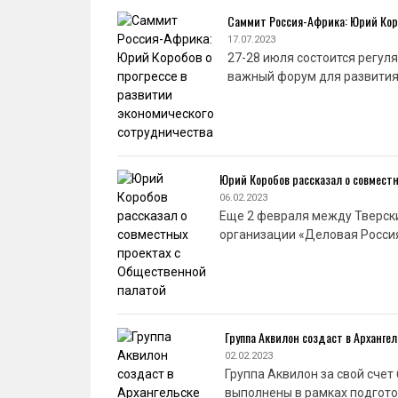
Саммит Россия-Африка: Юрий Коро
17.07.2023
27-28 июля состоится регул
важный форум для развития
Юрий Коробов рассказал о совмест
06.02.2023
Еще 2 февраля между Тверск
организации «Деловая Росси
Группа Аквилон создаст в Арханг
02.02.2023
Группа Аквилон за свой сче
выполнены в рамках подгот