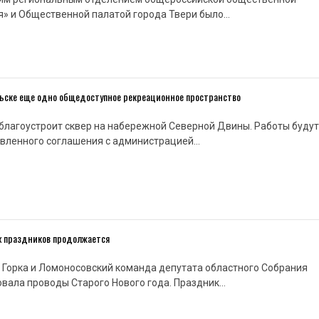
я» и Общественной палатой города Твери было…
ельске еще одно общедоступное рекреационное пространство
т благоустроит сквер на набережной Северной Двины. Работы будут
овленного соглашения с администрацией…
х праздников продолжается
 Горка и Ломоносовский команда депутата областного Собрания
вала проводы Старого Нового года. Праздник…