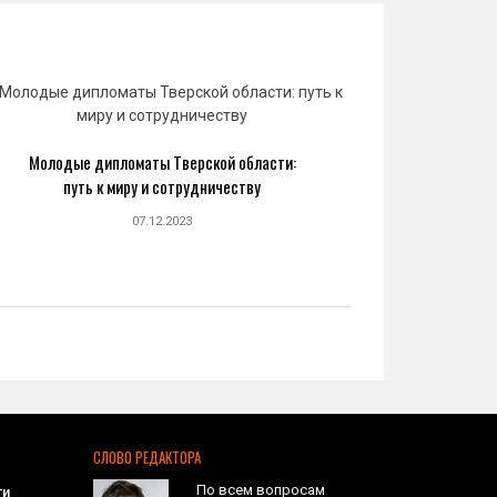
Молодые дипломаты Тверской области:
Юрий 
путь к миру и сотрудничеству
созда
07.12.2023
СЛОВО РЕДАКТОРА
По всем вопросам
ти