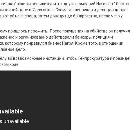
начала банкиры решили купить одну из компаний Нагоя за 100 млн.
 рыночной цене в 7 раз выше. Схема мошенников и дельцов давно
ают объект спора, затем доводят до банкротства, после чего у
о ему пришлось пережить. После покушения на убийство он получил
лаженно и организованно действовали банкиры, полиция и
а, которому понравился бизнес Нагоя. Кроме того, в отношении
ловное дело.
елу во всевозможные инстанции, чтобы Генпрокуратура и президе
ском крае.