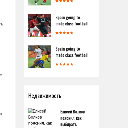
Spain going to
made class football
ть
Spain going to
made class football
е
Недвижимость
Елисей Волков
о
пояснил, как
выбирать