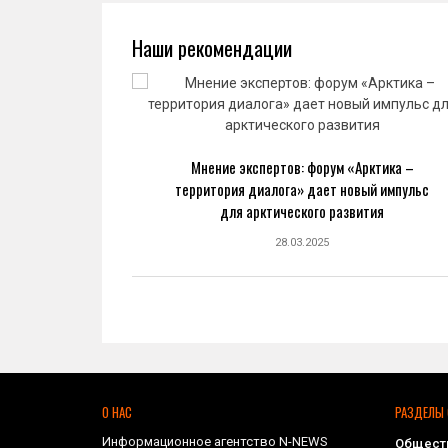
Наши рекомендации
ва: новый
Мнение экспертов: форум «Арктика –
ранной
территория диалога» дает новый импульс
ке
для арктического развития
28.03.2025
О НАС
РАЗДЕЛЫ 
Информационное агентство N-NEWS
Общест