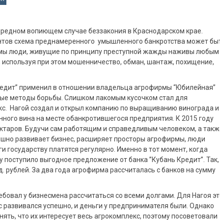
чередном вопиющем случае беззакония в Краснодарском крае.
нтов схема преднамеренного умышленного банкротства может бы
емы люди, живущие по принципу преступной жажды наживы любым
т, используя при этом мошенничество, обман, шантаж, похищение,
Кредит” применил в отношении владельца агрофирмы “Юбилейная”
ые методы борьбы. Слишком лакомым кусочком стал для
кс. Нагой создал и открыл компанию по выращиванию винограда и
ного вина на месте обанкротившегося предприятия. К 2015 году
ектаров. Будучи сам работящим и справедливым человеком, а такж
ешно развивает бизнес, расширяет просторы агрофирмы, люди
и государству платятся регулярно. Именно в тот момент, когда
 поступило выгодное предложение от банка ”Кубань Кредит”. Так,
д. рублей. За два года агрофирма рассчиталась с банков на сумму
ебовал у бизнесмена рассчитаться со всеми долгами. Для Нагоя эт
с развивался успешно, и деньги у предпринимателя были. Однако
нять, что их интересует весь агрокомплекс, поэтому посоветовали