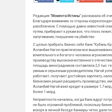
Редакция “
Момента Истины
” рассказала об о
Благодаря вниманию со стороны корреспонде
разоблачена. С помощью давно известной сх
путем, прибирают к рукам все, что плохо лежи
запугивание, покушение на убийство.
С целью прибрать бизнес себе банк “Кубань 
Асланбия Нагоя практически все вышеназванн
влиятельного и богатого человека агрокомпле
производству высококачественного отечествен
площадь виноградников составляла 2,5 тыс. г
умным и серьезным руководителем, Нагой усп
работают, получают достойную зарплату, налог
бизнесмен решил расширять производство, ему
Асланбий Нагой взял кредит в размере 1,7 млр
более 1 млрд.
Неприятности начались, когда банк вдруг потр
не было огромной проблемой, поскольку бизне
вскоре в личной беседе банкиры четко дали по