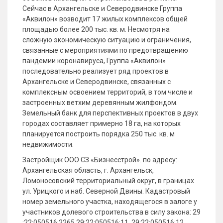
Сейчас в Архангельске и Северодвинске Группа
«Аквилон» возводит 17 жилых комплексов общей
площадью более 200 тыс. кв. м. Несмотря на
сложную экономическую ситуацию и ограничения,
связанные с мероприятиями по предотвращению
пандемии коронавируса, Группа «Аквилон»
последовательно реализует ряд проектов в
Архангельске и Северодвинске, связанных с
комплексным освоением территорий, в том числе и
застроенных ветхим деревянным жилфондом.
Земельный банк для перспективных проектов в двух
городах составляет примерно 18 га, на которых
планируется построить порядка 250 тыс. кв. м
недвижимости.
Застройщик ООО СЗ «Бизнесстрой». по адресу:
Архангельская область, г. Архангельск,
Ломоносовский территориальный округ, в границах
ул. Урицкого и наб. Северной Двины. Кадастровый
номер земельного участка, находящегося в залоге у
участников долевого строительства в силу закона: 29
:22:050516:2265,29:22:050516:11, 29:22:050516:12,