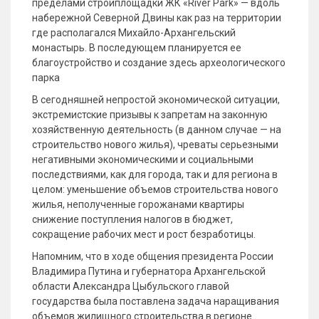
пределами стройплощадки ЖК «River Park» — вдоль
набережной Северной Двины как раз на территории
где располагался Михайло-Архангельский
монастырь. В последующем планируется ее
благоустройство и создание здесь археологического
парка
В сегодняшней непростой экономической ситуации,
экстремистские призывы к запретам на законную
хозяйственную деятельность (в данном случае — на
строительство нового жилья), чреваты серьезными
негативными экономическими и социальными
последствиями, как для города, так и для региона в
целом: уменьшение объемов строительства нового
жилья, неполученные горожанами квартиры
снижение поступления налогов в бюджет,
сокращение рабочих мест и рост безработицы.
Напомним, что в ходе общения президента России
Владимира Путина и губернатора Архангельской
области Александра Цыбульского главой
государства была поставлена задача наращивания
объемов жилищного строительства в регионе.