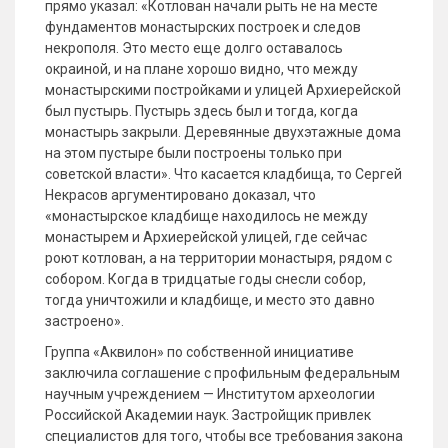
прямо указал: «Котлован начали рыть не на месте
фундаментов монастырских построек и следов
некрополя. Это место еще долго оставалось
окраиной, и на плане хорошо видно, что между
монастырскими постройками и улицей Архиерейской
был пустырь. Пустырь здесь был и тогда, когда
монастырь закрыли. Деревянные двухэтажные дома
на этом пустыре были построены только при
советской власти». Что касается кладбища, то Сергей
Некрасов аргументировано доказал, что
«монастырское кладбище находилось не между
монастырем и Архиерейской улицей, где сейчас
роют котлован, а на территории монастыря, рядом с
собором. Когда в тридцатые годы снесли собор,
тогда уничтожили и кладбище, и место это давно
застроено».
Группа «Аквилон» по собственной инициативе
заключила соглашение с профильным федеральным
научным учреждением — Институтом археологии
Российской Академии наук. Застройщик привлек
специалистов для того, чтобы все требования закона