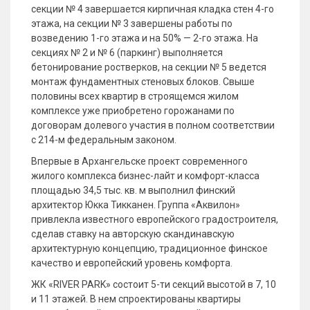
секции № 4 завершается кирпичная кладка стен 4-го
этажа, на секции № 3 завершены работы по
возведению 1-го этажа и на 50% — 2-го этажа. На
секциях № 2 и № 6 (паркинг) выполняется
бетонирование ростверков, на секции № 5 ведется
монтаж фундаментных стеновых блоков. Свыше
половины всех квартир в строящемся жилом
комплексе уже приобретено горожанами по
договорам долевого участия в полном соответствии
с 214-м федеральным законом.
Впервые в Архангельске проект современного
жилого комплекса бизнес-лайт и комфорт-класса
площадью 34,5 тыс. кв. м выполнил финский
архитектор Юкка Тикканен. Группа «Аквилон»
привлекла известного европейского градостроителя,
сделав ставку на авторскую скандинавскую
архитектурную концепцию, традиционное финское
качество и европейский уровень комфорта.
ЖК «RIVER PARK» состоит 5-ти секций высотой в 7, 10
и 11 этажей. В нем спроектированы квартиры