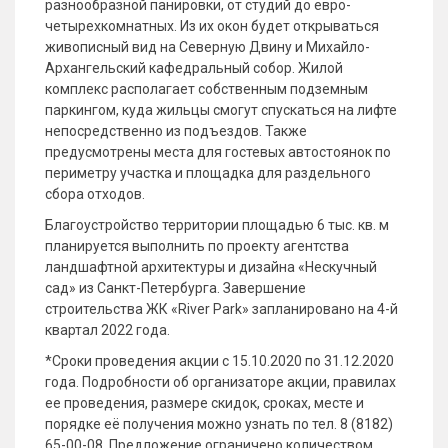
разнообразной панировки, от студий до евро-
четырехкомнатных. Из их окон будет открываться
живописный вид на Северную Двину и Михайло-
Архангельский кафедральный собор. Жилой
комплекс располагает собственным подземным
паркингом, куда жильцы смогут спускаться на лифте
непосредственно из подъездов. Также
предусмотрены места для гостевых автостоянок по
периметру участка и площадка для раздельного
сбора отходов.
Благоустройство территории площадью 6 тыс. кв. м
планируется выполнить по проекту агентства
ландшафтной архитектуры и дизайна «Нескучный
сад» из Санкт-Петербурга. Завершение
строительства ЖК «River Park» запланировано на 4-й
квартал 2022 года.
*Сроки проведения акции с 15.10.2020 по 31.12.2020
года. Подробности об организаторе акции, правилах
ее проведения, размере скидок, сроках, месте и
порядке её получения можно узнать по тел. 8 (8182)
65-00-08. Предложение ограничено количеством