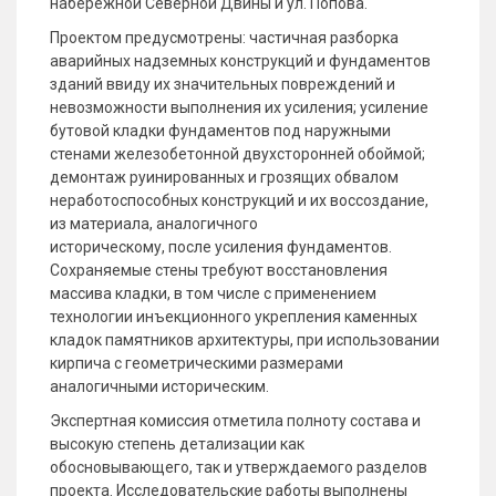
набережной Северной Двины и ул. Попова.
Проектом предусмотрены: частичная разборка
аварийных надземных конструкций и фундаментов
зданий ввиду их значительных повреждений и
невозможности выполнения их усиления; усиление
бутовой кладки фундаментов под наружными
стенами железобетонной двухсторонней обоймой;
демонтаж руинированных и грозящих обвалом
неработоспособных конструкций и их воссоздание,
из материала, аналогичного
историческому, после усиления фундаментов.
Сохраняемые стены требуют восстановления
массива кладки, в том числе с применением
технологии инъекционного укрепления каменных
кладок памятников архитектуры, при использовании
кирпича с геометрическими размерами
аналогичными историческим.
Экспертная комиссия отметила полноту состава и
высокую степень детализации как
обосновывающего, так и утверждаемого разделов
проекта. Исследовательские работы выполнены