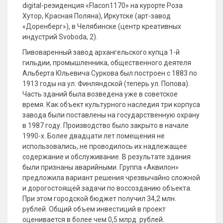
digital-резиденция «Flacon1170» на курорте Роза
Хутор, Красная Поляна), Иркутске (арт-завод
«Доренберг»), в Челябинске (центр креативных
индустрий Svoboda, 2).
Пивоваренный завод архангельского купца 1-й
гильдии, промышленника, общественного деятеля
Альберта Юльевича Суркова был построен с 1883 по
1913 годы на ул. Финляндской (теперь ул. Попова).
Часть зданий была возведена уже в советское
время. Как объект культурного наследия три корпуса
завода были поставлены на государственную охрану
в 1987 году. Производство было закрыто в начале
1990-х. Более двадцати лет помещения не
использовались, не проводилось их надлежащее
содержание и обслуживание. В результате здания
были признаны аварийными. Группа «Аквилон»
предложила вариант решения чрезвычайно сложной
и дорогостоящей задачи по воссозданию объекта.
При этом городской бюджет получил 34,2 млн.
рублей. Общий объем инвестиций в проект
оценивается в более чем 0,5 млрд. рублей.