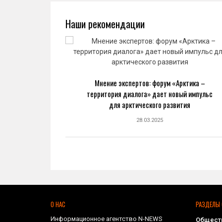
Наши рекомендации
ва: новый
Мнение экспертов: форум «Арктика –
ранной
территория диалога» дает новый импульс
ке
для арктического развития
28.03.2025
О НАС
РАЗДЕЛЫ 
Информационное агентство N-NEWS
Общест