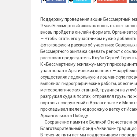
Поддержку проведения акции Бессмертный экип
9 мая Бессмертный экипаж вновь станет колон
вновь пройдет в он-лайн формате. Организато
— Чтобы стать его участником нужно добавить н
фотографию и рассказ об участнике Северных 
Бессмертного экипажа сделать репост с ссылко
рассказал председатель Клуба Сергей Теренть
К «Бессмертному экипажу» могут присоединить
участвовал в Арктических конвоях — зарубежн
осуществлял ледокольную и лоцманскую прово
выполнял гидрографические работы, обеспечи
метеорологических станций, трудился на углуб
разгружал суда в портах, отправлял грузы по 
портовых сооружений в Архангельске и Молото
прокладывал железнодорожную ветку от Исаког
Архангельска в Победу.
— Сохранение памяти о Великой Отечественной
Благотворительный фонд «Аквилон» традицио
В течение пяти лет мы поддерживаем проведе