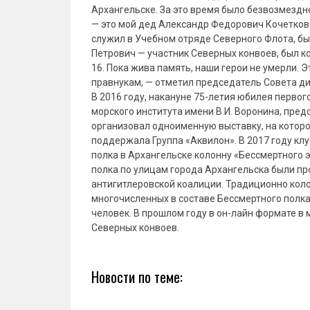
Архангельске. За это время было безвозмездн
— это мой дед Александр Федорович Кочетков
служил в Учебном отряде Северного Флота, б
Петрович — участник Северных конвоев, был к
16. Пока жива память, наши герои не умерли. Э
правнукам, — отметил председатель Совета д
В 2016 году, накануне 75-летия юбилея перво
морского института имени В.И. Воронина, пре
организовал одноименную выставку, на которо
поддержала Группа «Аквилон». В 2017 году кл
полка в Архангельске колонну «Бессмертного э
полка по улицам города Архангельска были пр
антигитлеровской коалиции. Традиционно кол
многочисленных в составе Бессмертного полка 
человек. В прошлом году в он-лайн формате в
Северных конвоев.
Новости по теме: