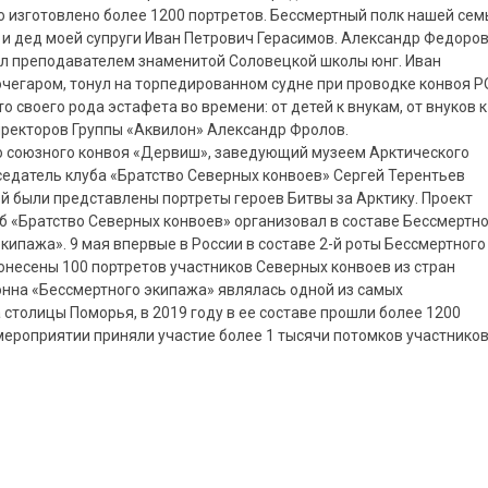
о изготовлено более 1200 портретов. Бессмертный полк нашей сем
 и дед моей супруги Иван Петрович Герасимов. Александр Федоро
ыл преподавателем знаменитой Соловецкой школы юнг. Иван
очегаром, тонул на торпедированном судне при проводке конвоя P
то своего рода эстафета во времени: от детей к внукам, от внуков к
иректоров Группы «Аквилон» Александр Фролов.
го союзного конвоя «Дервиш», заведующий музеем Арктического
дседатель клуба «Братство Северных конвоев» Сергей Терентьев
й были представлены портреты героев Битвы за Арктику. Проект
уб «Братство Северных конвоев» организовал в составе Бессмертн
кипажа». 9 мая впервые в России в составе 2-й роты Бессмертного
онесены 100 портретов участников Северных конвоев из стран
онна «Бессмертного экипажа» являлась одной из самых
столицы Поморья, в 2019 году в ее составе прошли более 1200
 мероприятии приняли участие более 1 тысячи потомков участнико