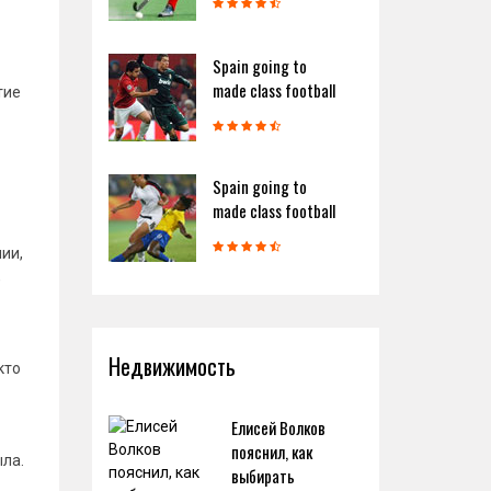
Spain going to
made class football
тие
Spain going to
made class football
ии,
,
Недвижимость
кто
Елисей Волков
пояснил, как
ла.
выбирать