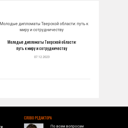
Молодые дипломаты Тверской области:
Юрий 
путь к миру и сотрудничеству
созда
07.12.2023
СЛОВО РЕДАКТОРА
По всем вопросам
ти