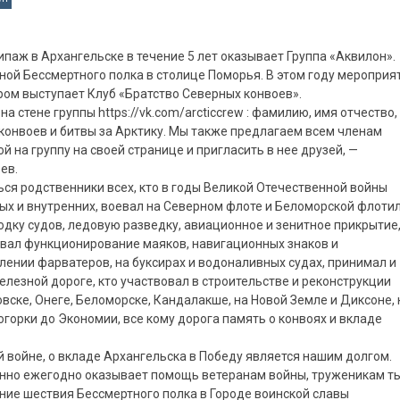
аж в Архангельске в течение 5 лет оказывает Группа «Аквилон».
ной Бессмертного полка в столице Поморья. В этом году мероприя
ром выступает Клуб «Братство Северных конвоев».
а стене группы https://vk.com/arcticcrew : фамилию, имя отчество,
конвоев и битвы за Арктику. Мы также предлагаем всем членам
й на группу на своей странице и пригласить в нее друзей, —
ев.
ся родственники всех, кто в годы Великой Отечественной войны
ых и внутренних, воевал на Северном флоте и Беломорской флотил
дку судов, ледовую разведку, авиационное и зенитное прикрытие
вал функционирование маяков, навигационных знаков и
лении фарватеров, на буксирах и водоналивных судах, принимал и
железной дороге, кто участвовал в строительстве и реконструкции
вске, Онеге, Беломорске, Кандалакше, на Новой Земле и Диксоне, 
орки до Экономии, все кому дорога память о конвоях и вкладе
 войне, о вкладе Архангельска в Победу является нашим долгом.
нно ежегодно оказывает помощь ветеранам войны, труженикам ты
ние шествия Бессмертного полка в Городе воинской славы