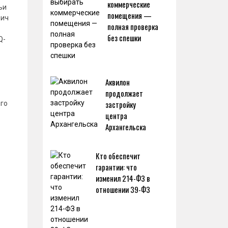
коммерческие
ьи
помещения —
вич
полная проверка
без спешки
Q-
Аквилон
продолжает
застройку
ого
центра
Архангельска
Кто обеспечит
в
гарантии: что
изменил 214-ФЗ в
отношении 39-ФЗ