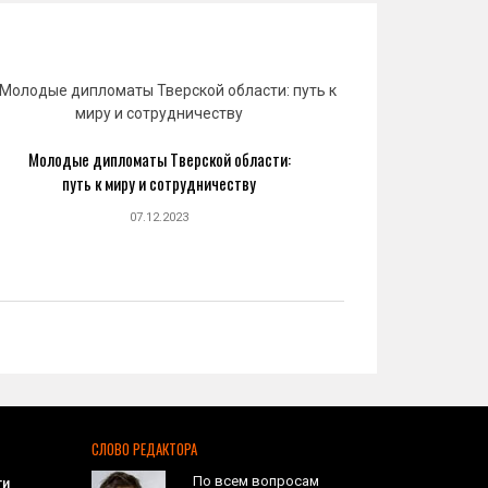
Молодые дипломаты Тверской области:
Юрий 
путь к миру и сотрудничеству
созда
07.12.2023
СЛОВО РЕДАКТОРА
По всем вопросам
ти