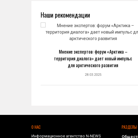
Наши рекомендации
ва: новый
Мнение экспертов: форум «Арктика –
ранной
территория диалога» дает новый импульс
ке
для арктического развития
28.03.2025
О НАС
РАЗДЕЛЫ 
Информационное агентство N-NEWS
Общест