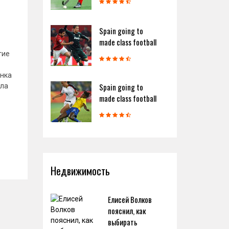
Spain going to
made class football
тие
енка
Spain going to
яла
made class football
Недвижимость
Елисей Волков
пояснил, как
выбирать