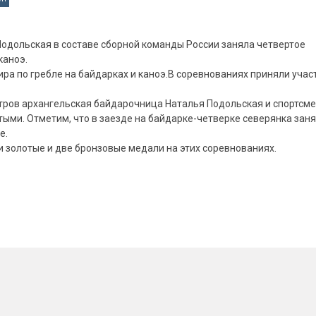
одольская в составе сборной команды России заняла четвертое
каноэ.
ира по гребле на байдарках и каноэ.В соревнованиях приняли учас
етров архангельская байдарочница Наталья Подольская и спортсм
ыми. Отметим, что в заезде на байдарке-четверке северянка зан
е.
и золотые и две бронзовые медали на этих соревнованиях.