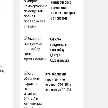
коммерческие
помещения —
го
полная проверка
без спешки
Аквилон
продолжает
,
застройку
центра
Архангельска
и
ипу
Кто обеспечит
гарантии: что
изменил 214-ФЗ в
отношении 39-ФЗ