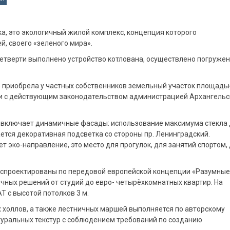
ка, это экологичный жилой комплекс, концепция которого
, своего «зеленого мира».
четверти выполнено устройство котлована, осуществлено погруже
» приобрела у частных собственников земельный участок площадь
ствии с действующим законодательством администрацией Архангельс
 включает динамичные фасады: использование максимума стекла
тся декоративная подсветка со стороны пр. Ленинградский.
 эко-направление, это место для прогулок, для занятий спортом,
 спроектированы по передовой европейской концепции «Разумные
чных решений от студий до евро- четырёхкомнатных квартир. На
 с высотой потолков 3 м.
 холлов, а также лестничных маршей выполняется по авторскому
туральных текстур с соблюдением требований по созданию