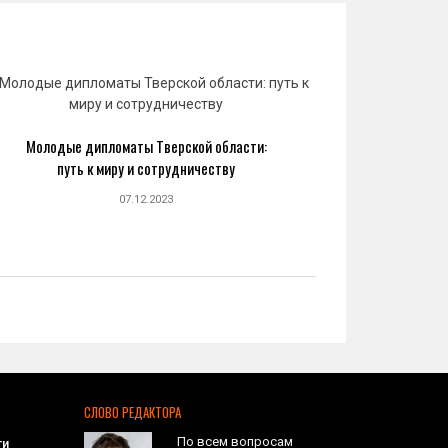
Молодые дипломаты Тверской области:
Юрий 
путь к миру и сотрудничеству
созда
07.12.2023
СЛОВО РЕДАКТОРА
По всем вопросам
ти