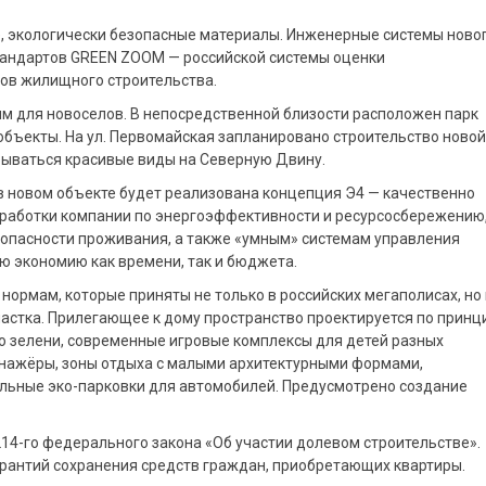
, экологически безопасные материалы. Инженерные системы ново
тандартов GREEN ZOOM — российской системы оценки
ов жилищного строительства.
м для новоселов. В непосредственной близости расположен парк
бъекты. На ул. Первомайская запланировано строительство новой
крываться красивые виды на Северную Двину.
в новом объекте будет реализована концепция Э4 — качественно
работки компании по энергоэффективности и ресурсосбережению
зопасности проживания, а также «умным» системам управления
ю экономию как времени, так и бюджета.
нормам, которые приняты не только в российских мегаполисах, но 
участка. Прилегающее к дому пространство проектируется по принц
о зелени, современные игровые комплексы для детей разных
енажёры, зоны отдыха с малыми архитектурными формами,
льные эко-парковки для автомобилей. Предусмотрено создание
214-го федерального закона «Об участии долевом строительстве».
арантий сохранения средств граждан, приобретающих квартиры.