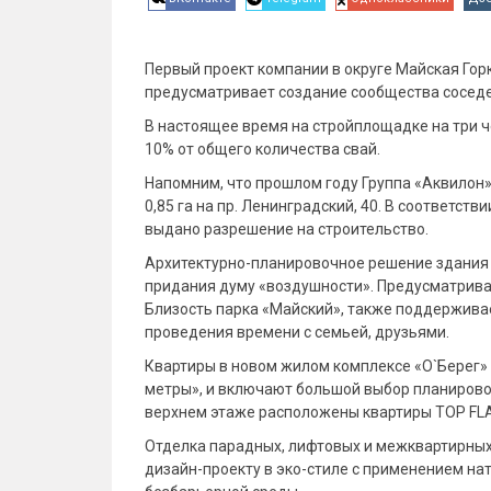
Первый проект компании в округе Майская Гор
предусматривает создание сообщества соседей
В настоящее время на стройплощадке на три 
10% от общего количества свай.
Напомним, что прошлом году Группа «Аквилон
0,85 га на пр. Ленинградский, 40. В соответ
выдано разрешение на строительство.
Архитектурно-планировочное решение здания
придания думу «воздушности». Предусматривае
Близость парка «Майский», также поддерживает
проведения времени с семьей, друзьями.
Квартиры в новом жилом комплексе «О`Берег»
метры», и включают большой выбор планирово
верхнем этаже расположены квартиры TOP FLAT
Отделка парадных, лифтовых и межквартирных
дизайн-проекту в эко-стиле с применением на