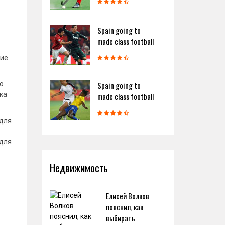
Spain going to
made class football
ние
ю
Spain going to
ка
made class football
 для
 для
Недвижимость
Елисей Волков
пояснил, как
выбирать