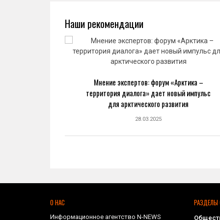
Наши рекомендации
ва: новый
Мнение экспертов: форум «Арктика –
ранной
территория диалога» дает новый импульс
ке
для арктического развития
28.03.2025
О НАС
РАЗДЕЛЫ 
Информационное агентство N-NEWS
Общест