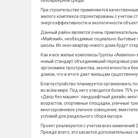
безбарьерной среды.
При строительстве применяются качественные
жилого комплекса спроектированы с учетом с
энергоэффективности и экологичности объект
Данный район является очень привлекательны
«Майский», необходимые социально-бытовые о
школы. Из окон квартир нового дома будут от
Как и все жилые комплексы Группы «Аквилон» 
новый стандарт объединивший передовые раз
эргономике пространства, экологичности и бе
домом, что в итоге дает жильцам существенну
Благоустройство планируется организовать по 
во всём мире. Под него отводится более 75% 
«Двор без машин»: ландшафтный дизайн, мног
возрастов, спортивные площадки, уличные тр
многоуровневое уличное освещение, вместите
условий для раздельного сбора мусора.
Проект реализуются с учетом всех изменений 
Прежде всего, это касается дополнительных г