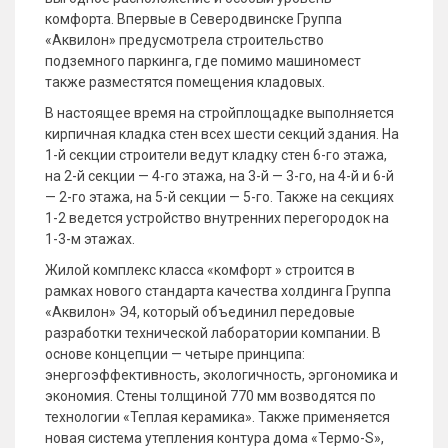
комфорта. Впервые в Северодвинске Группа
«Аквилон» предусмотрела строительство
подземного паркинга, где помимо машиномест
также разместятся помещения кладовых.
В настоящее время на стройплощадке выполняется
кирпичная кладка стен всех шести секций здания. На
1-й секции строители ведут кладку стен 6-го этажа,
на 2-й секции — 4-го этажа, на 3-й — 3-го, на 4-й и 6-й
— 2-го этажа, на 5-й секции — 5-го. Также на секциях
1-2 ведется устройство внутренних перегородок на
1-3-м этажах.
Жилой комплекс класса «комфорт » строится в
рамках нового стандарта качества холдинга Группа
«Аквилон» Э4, который объединил передовые
разработки технической лаборатории компании. В
основе концепции — четыре принципа:
энергоэффективность, экологичность, эргономика и
экономия. Стены толщиной 770 мм возводятся по
технологии «Теплая керамика». Также применяется
новая система утепления контура дома «Термо-S»,