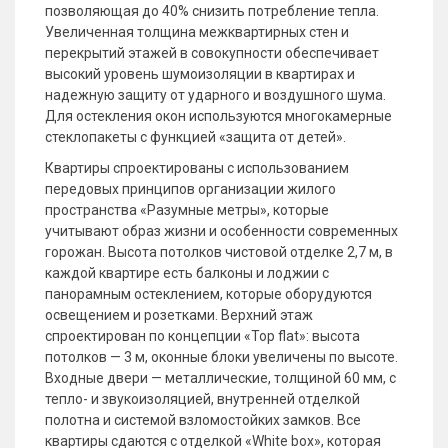
позволяющая до 40% снизить потребление тепла.
Увеличенная толщина межквартирных стен и
перекрытий этажей в совокупности обеспечивает
высокий уровень шумоизоляции в квартирах и
надежную защиту от ударного и воздушного шума.
Для остекления окон используются многокамерные
стеклопакеты с функцией «защита от детей».
Квартиры спроектированы с использованием
передовых принципов организации жилого
пространства «Разумные метры», которые
учитывают образ жизни и особенности современных
горожан. Высота потолков чистовой отделке 2,7 м, в
каждой квартире есть балконы и лоджии с
панорамным остеклением, которые оборудуются
освещением и розетками. Верхний этаж
спроектирован по концепции «Top flat»: высота
потолков — 3 м, оконные блоки увеличены по высоте.
Входные двери — металлические, толщиной 60 мм, с
тепло- и звукоизоляцией, внутренней отделкой
полотна и системой взломостойких замков. Все
квартиры сдаются с отделкой «White box», которая