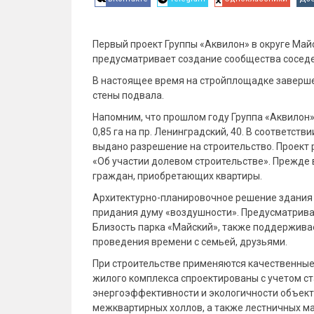
Первый проект Группы «Аквилон» в округе Май
предусматривает создание сообщества соседей
В настоящее время на стройплощадке заверше
стены подвала.
Напомним, что прошлом году Группа «Аквилон
0,85 га на пр. Ленинградский, 40. В соответ
выдано разрешение на строительство. Проект 
«Об участии долевом строительстве». Прежде 
граждан, приобретающих квартиры.
Архитектурно-планировочное решение здания
придания думу «воздушности». Предусматривае
Близость парка «Майский», также поддерживает
проведения времени с семьей, друзьями.
При строительстве применяются качественные
жилого комплекса спроектированы с учетом с
энергоэффективности и экологичности объект
межквартирных холлов, а также лестничных ма