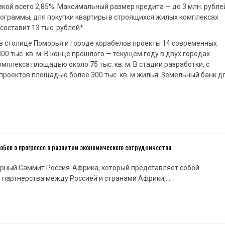
кой всего 2,85%. Максимальный размер кредита — до 3 млн. рубле
программы, для покупки квартиры в строящихся жилых комплексах
оставит 13 тыс. рублей*.
в столице Поморья и городе корабелов проекты 14 современных
 тыс. кв. м. В конце прошлого — текущем году в двух городах
плекса площадью около 75 тыс. кв. м. В стадии разработки, с
роектов площадью более 300 тыс. кв. м жилья. Земельный банк д
бов о прогрессе в развитии экономического сотрудничества
ярный Саммит Россия-Африка, который представляет собой
 партнерства между Россией и странами Африки,…