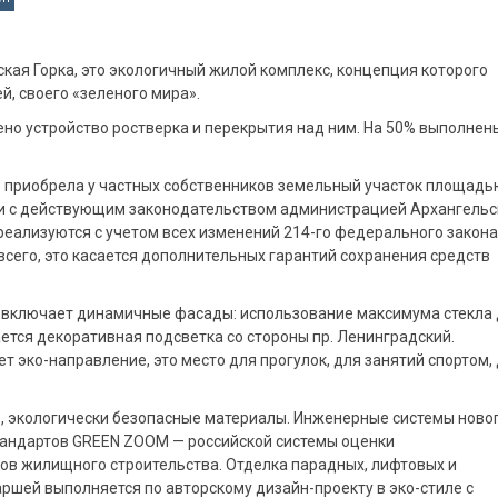
ская Горка, это экологичный жилой комплекс, концепция которого
, своего «зеленого мира».
но устройство ростверка и перекрытия над ним. На 50% выполнен
» приобрела у частных собственников земельный участок площадь
ствии с действующим законодательством администрацией Архангельс
реализуются с учетом всех изменений 214-го федерального закона
всего, это касается дополнительных гарантий сохранения средств
 включает динамичные фасады: использование максимума стекла
тся декоративная подсветка со стороны пр. Ленинградский.
 эко-направление, это место для прогулок, для занятий спортом,
, экологически безопасные материалы. Инженерные системы ново
тандартов GREEN ZOOM — российской системы оценки
ов жилищного строительства. Отделка парадных, лифтовых и
ршей выполняется по авторскому дизайн-проекту в эко-стиле с