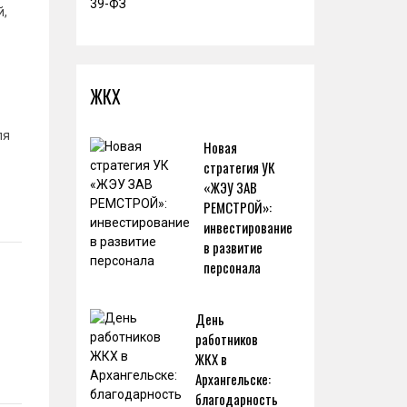
й,
ЖКХ
ля
Новая
стратегия УК
«ЖЭУ ЗАВ
РЕМСТРОЙ»:
инвестирование
в развитие
персонала
День
работников
ЖКХ в
Архангельске:
благодарность