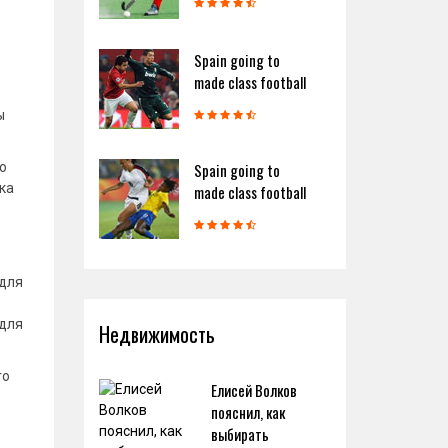
Spain going to
made class football
ы
ю
Spain going to
ка
made class football
 для
 для
Недвижимость
го
Елисей Волков
пояснил, как
выбирать