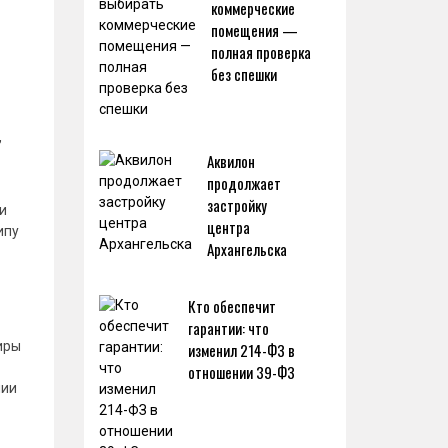
коммерческие
помещения —
полная проверка
без спешки
,
Аквилон
продолжает
застройку
и
центра
ипу
Архангельска
Кто обеспечит
гарантии: что
иры
изменил 214-ФЗ в
отношении 39-ФЗ
нии