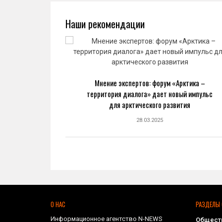
Наши рекомендации
ва: новый
Мнение экспертов: форум «Арктика –
ранной
территория диалога» дает новый импульс
ке
для арктического развития
28.03.2025
О НАС
РАЗДЕЛЫ 
Информационное агентство N-NEWS
Общест