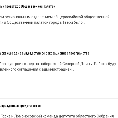
ных проектах с Общественной палатой
им региональным отделением общероссийской общественной
я» и Общественной палатой города Твери было…
ельске еще одно общедоступное рекреационное пространство
т благоустроит сквер на набережной Северной Двины. Работы будут
овленного соглашения с администрацией…
х праздников продолжается
 Горка и Ломоносовский команда депутата областного Собрания