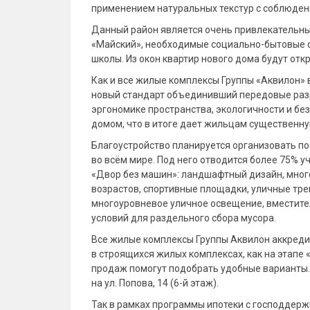
применением натуральных текстур с соблюден
Данный район является очень привлекательны
«Майский», необходимые социально-бытовые о
школы. Из окон квартир нового дома будут от
Как и все жилые комплексы Группы «Аквилон» 
новый стандарт объединивший передовые раз
эргономике пространства, экологичности и бе
домом, что в итоге дает жильцам существенну
Благоустройство планируется организовать по 
во всём мире. Под него отводится более 75% 
«Двор без машин»: ландшафтный дизайн, мног
возрастов, спортивные площадки, уличные тр
многоуровневое уличное освещение, вместите
условий для раздельного сбора мусора.
Все жилые комплексы Группы Аквилон аккреди
в строящихся жилых комплексах, как на этапе 
продаж помогут подобрать удобные варианты. В
на ул. Попова, 14 (6-й этаж).
Так в рамках программы ипотеки с господдерж