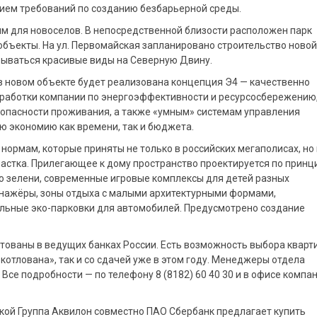
ием требований по созданию безбарьерной среды.
м для новоселов. В непосредственной близости расположен парк
бъекты. На ул. Первомайская запланировано строительство новой
крываться красивые виды на Северную Двину.
в новом объекте будет реализована концепция Э4 — качественно
работки компании по энергоэффективности и ресурсосбережению
зопасности проживания, а также «умным» системам управления
ю экономию как времени, так и бюджета.
нормам, которые приняты не только в российских мегаполисах, но 
участка. Прилегающее к дому пространство проектируется по принц
о зелени, современные игровые комплексы для детей разных
енажёры, зоны отдыха с малыми архитектурными формами,
льные эко-парковки для автомобилей. Предусмотрено создание
тованы в ведущих банках России. Есть возможность выбора кварт
«котлована», так и со сдачей уже в этом году. Менеджеры отдела
се подробности — по телефону 8 (8182) 60 40 30 и в офисе компа
кой Группа Аквилон совместно ПАО Сбербанк предлагает купить