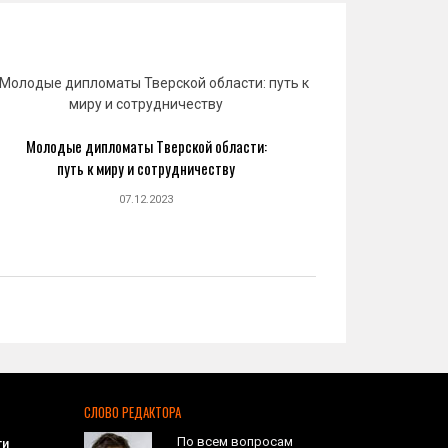
Молодые дипломаты Тверской области:
Юрий 
путь к миру и сотрудничеству
созда
07.12.2023
СЛОВО РЕДАКТОРА
По всем вопросам
ти