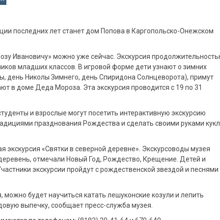
ции последних лет станет дом Попова в Каргопольско-Онежском
орозу Ивановичу» можно уже сейчас. Экскурсия продолжительност
ников младших классов. В игровой форме дети узнают о зимних
ы, день Николы Зимнего, день Спиридона Солнцеворота), примут
ают в доме Деда Мороза. Эта экскурсия проводится с 19 по 31
, студенты и взрослые могут посетить интерактивную экскурсию
радициями празднования Рождества и сделать своими руками кукл
ая экскурсия «Святки в северной деревне». Экскурсоводы музея
 деревень, отмечали Новый Год, Рождество, Крещение. Детей и
Участники экскурсии пройдут с рождественской звездой и песнями
я, можно будет научиться катать лешуконские козули и лепить
довую выпечку, сообщает пресс-служба музея.