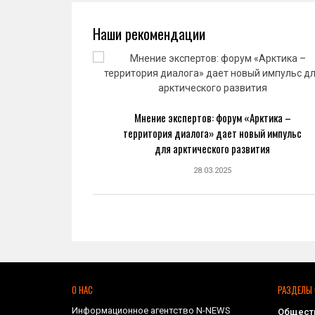
Наши рекомендации
ва: новый
Мнение экспертов: форум «Арктика –
ранной
территория диалога» дает новый импульс
ке
для арктического развития
28.03.2025
О НАС
РАЗДЕЛЫ 
Информационное агентство N-NEWS
Общест