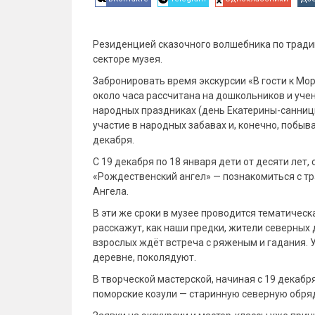
Резиденцией сказочного волшебника по тради
секторе музея.
Забронировать время экскурсии «В гости к М
около часа рассчитана на дошкольников и уче
народных праздниках (день Екатерины-санниц
участие в народных забавах и, конечно, побыв
декабря.
С 19 декабря по 18 января дети от десяти лет
«Рождественский ангел» — познакомиться с т
Ангела.
В эти же сроки в музее проводится тематическ
расскажут, как наши предки, жители северных
взрослых ждёт встреча с ряженым и гадания. 
деревне, поколядуют.
В творческой мастерской, начиная с 19 декабр
поморские козули — старинную северную обря