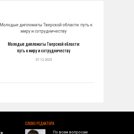
Молодые дипломаты Тверской области:
Юрий 
путь к миру и сотрудничеству
созда
07.12.2023
СЛОВО РЕДАКТОРА
По всем вопросам
ти