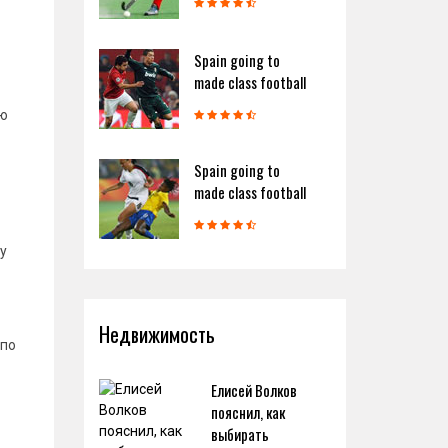
Spain going to
made class football
ью
Spain going to
made class football
у
Недвижимость
 по
Елисей Волков
пояснил, как
выбирать