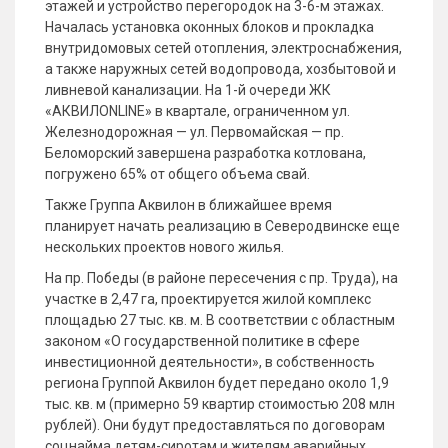
этажей и устройство перегородок на 3-6-м этажах.
Началась установка оконных блоков и прокладка
внутридомовых сетей отопления, электроснабжения,
а также наружных сетей водопровода, хозбытовой и
ливневой канализации. На 1-й очереди ЖК
«АКВИЛONLINE» в квартале, ограниченном ул.
Железнодорожная — ул. Первомайская — пр.
Беломорский завершена разработка котлована,
погружено 65% от общего объема свай.
Также Группа Аквилон в ближайшее время
планирует начать реализацию в Северодвинске еще
нескольких проектов нового жилья.
На пр. Победы (в районе пересечения с пр. Труда), на
участке в 2,47 га, проектируется жилой комплекс
площадью 27 тыс. кв. м. В соответствии с областным
законом «О государственной политике в сфере
инвестиционной деятельности», в собственность
региона Группой Аквилон будет передано около 1,9
тыс. кв. м (примерно 59 квартир стоимостью 208 млн
рублей). Они будут предоставляться по договорам
соцнайма детям-сиротам и жителям аварийных