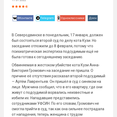
17.01.2022
ВКонтакте
Telegram
Одноклассники
Дзен
В Северодвинске в понедельник, 17 января, должен
был состояться второй суд по делу кота Кузи. Но
заседание отложили до 8 февраля, потому что
психиатрическая экспертиза подсудимым ещё не
была готова к сегодняшнему заседанию.
Обвиняемая в жестоком убийстве кота Кузи Анна-
Виктория Громович на заседание не пришла. О
причине её отсутствия рассказал второй подсудимый
— Артём Лаврентьев. Он пришёл в суд с синяком на
лице. Мужчина сообщил, что в его квартиру, где они
живут с подсудимой ворвались неизвестные и
избили их. Нападавшие представились
сотрудниками УФСИН. По его словам, Громович не
смогла прийти в суд, так как она сильнее пострадала
от нападения, теперь женщина с трудом