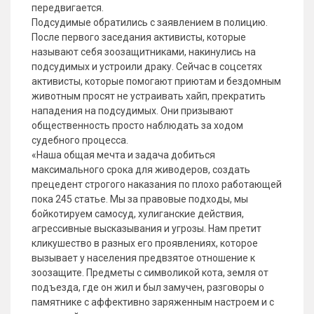
передвигается.
Подсудимые обратились с заявлением в полицию.
После первого заседания активисты, которые
называют себя зоозащитниками, накинулись на
подсудимых и устроили драку. Сейчас в соцсетях
активисты, которые помогают приютам и бездомным
животным просят не устраивать хайп, прекратить
нападения на подсудимых. Они призывают
общественность просто наблюдать за ходом
судебного процесса.
«Наша общая мечта и задача добиться
максимального срока для живодеров, создать
прецедент строгого наказания по плохо работающей
пока 245 статье. Мы за правовые подходы, мы
бойкотируем самосуд, хулиганские действия,
агрессивные высказывания и угрозы. Нам претит
кликушество в разных его проявлениях, которое
вызывает у населения предвзятое отношение к
зоозащите. Предметы с символикой кота, земля от
подъезда, где он жил и был замучен, разговоры о
памятнике с аффективно заряженным настроем и с