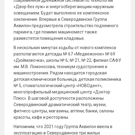
современной дренажной системой по технологии
«Двор без луж» и энергосберегающим наружным
освещением. Будет выполнено ее комплексное
озеленение. Впервые в Северодвинске Группа
Аквилон предусмотрела строительство подземного
паркинга, где помимо машиномест также
разместятся помещения кладовых.
В нескольких минутах ходьбы от нового комплекса
располагаются детсады № 67 «Медвежонок» № 69
«Дюймовочка», школы № 6, № 21, № 22, филиал САФУ
им. М.В. Ломоносова, техникум судостроения и
машиностроения. Рядом находится городская
детская клиническая больница, детская поликлиника
№ 5, стоматологический центр «НОВОдент»,
многопрофильный медицинский центр «Доктор
Плюс». В шаговой доступности расположены
Северодвинский драматический театр, музеи,
фитнесс-центры, магазины, аптеки, банки, салоны
красоты, кафе и рестораны.
Напомним, что 2021 году Группа Аквилон ввела в
эксплуатацию в Северодвинске три жилых