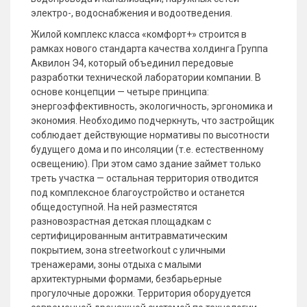
электро-, водоснабжения и водоотведения.
Жилой комплекс класса «комфорт+» строится в
рамках нового стандарта качества холдинга Группа
Аквилон Э4, который объединил передовые
разработки технической лаборатории компании. В
основе концепции — четыре принципа:
энергоэффективность, экологичность, эргономика и
экономия. Необходимо подчеркнуть, что застройщик
соблюдает действующие нормативы по высотности
будущего дома и по инсоляции (т.е. естественному
освещению). При этом само здание займет только
треть участка — остальная территория отводится
под комплексное благоустройство и останется
общедоступной. На ней разместятся
разновозрастная детская площадкам с
сертифицированным антитравматическим
покрытием, зона streetworkout с уличными
тренажерами, зоны отдыха с малыми
архитектурными формами, безбарьерные
прогулочные дорожки. Территория оборудуется