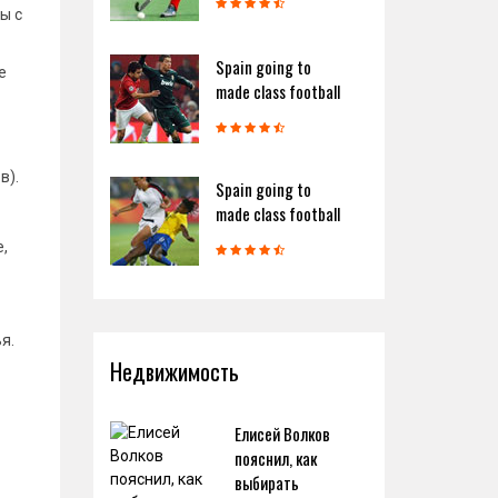
ы с
Spain going to
е
made class football
в).
Spain going to
made class football
,
я.
Недвижимость
Елисей Волков
пояснил, как
выбирать