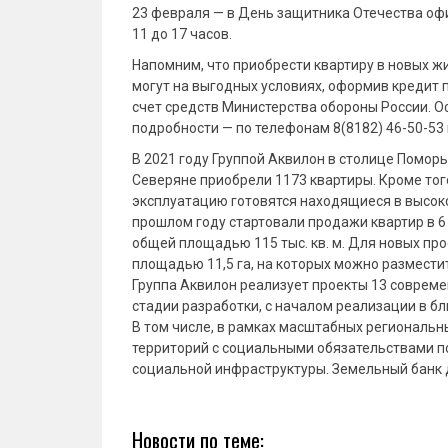
23 февраля — в День защитника Отечества офи
11 до 17 часов.
Напомним, что приобрести квартиру в новых 
могут на выгодных условиях, оформив кредит 
счет средств Министерства обороны России. О
подробности — по телефонам 8(8182) 46-50-53 
В 2021 году Группой Аквилон в столице Поморь
Северяне приобрели 1173 квартиры. Кроме того
эксплуатацию готовятся находящиеся в высокой 
прошлом году стартовали продажи квартир в 6
общей площадью 115 тыс. кв. м. Для новых пр
площадью 11,5 га, на которых можно разместит
Группа Аквилон реализует проекты 13 совреме
стадии разработки, с началом реализации в б
В том числе, в рамках масштабных региональн
территорий с социальными обязательствами п
социальной инфраструктуры. Земельный банк д
Новости по теме: