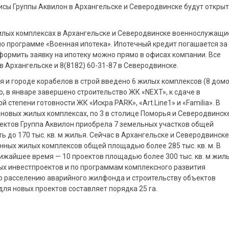
сы Группы Аквилон в Архангельске и Северодвинске будут открыт
жилых комплексах в Архангельске и Северодвинске военнослужащи
по программе «Военная ипотека». Ипотечный кредит погашается за
формить заявку на ипотеку можно прямо в офисах компании. Все
в Архангельске и 8(8182) 60-31-87 в Северодвинске.
я и городе корабелов в строй введено 6 жилых комплексов (8 домо
, в январе завершено строительство ЖК «NEXT», к сдаче в
степени готовности ЖК «Искра PARK», «Art.Line1» и «Familia». В
 новых жилых комплексах, по 3 в столице Поморья и Северодвинске
оектов Группа Аквилон приобрела 7 земельных участков общей
ь до 170 тыс. кв. м жилья. Сейчас в Архангельске и Северодвинске
нных жилых комплексов общей площадью более 285 тыс. кв. м. В
лижайшее время — 10 проектов площадью более 300 тыс. кв. м жиль
ых инвестпроектов и по программам комплексного развития
о расселению аварийного жилфонда и строительству объектов
ля новых проектов составляет порядка 25 га.