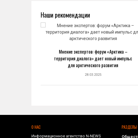
Наши рекомендации
ва: новый
Мнение экспертов: форум «Арктика –
ранной
территория диалога» дает новый импульс
ке
для арктического развития
28.03.2025
О НАС
РАЗДЕЛЫ 
Информационное агентство N-NEWS
Общест