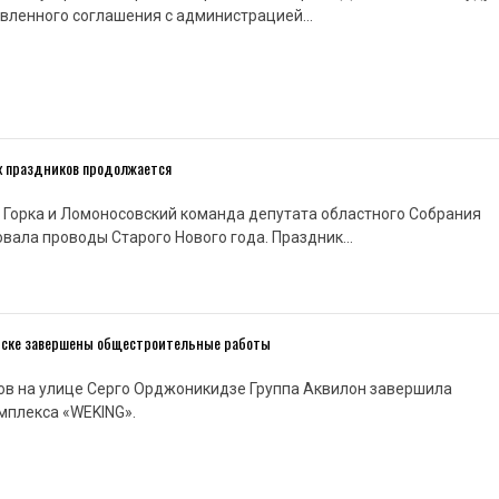
овленного соглашения с администрацией…
х праздников продолжается
 Горка и Ломоносовский команда депутата областного Собрания
вала проводы Старого Нового года. Праздник…
нске завершены общестроительные работы
ов на улице Серго Орджоникидзе Группа Аквилон завершила
мплекса «WEKING».