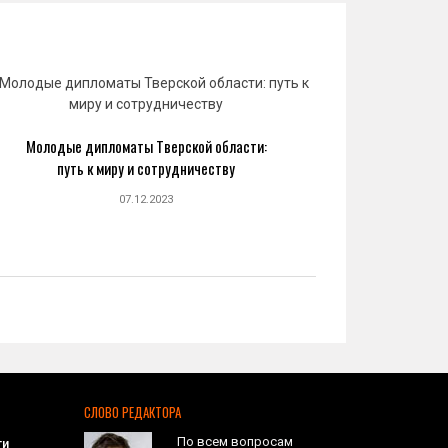
Молодые дипломаты Тверской области:
Юрий 
путь к миру и сотрудничеству
созда
07.12.2023
СЛОВО РЕДАКТОРА
По всем вопросам
ти