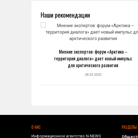
Наши рекомендации
ва: новый
Мнение экспертов: форум «Арктика –
ранной
территория диалога» дает новый импульс
ке
для арктического развития
28.03.2025
О НАС
РАЗДЕЛЫ 
Информационное агентство N-NEWS
Общест