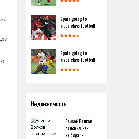
Spain going to
сия
made class football
щее
Spain going to
made class football
 Юг.
Недвижимость
Елисей Волков
пояснил, как
выбирать