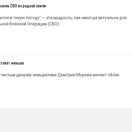
еранам СВО из родной земли
ются в тихую погоду" — эта мудрость, как никогда актуальна для
ьной Военной Операции (СВО).
 станет меньше
к чистым дворам: инициатива Дмитрия Морева меняет облик