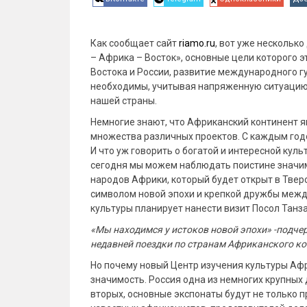
Как сообщает сайт
riamo.ru
, вот уже нескольк
– Африка – Восток», основные цели которого
Востока и России, развитие международного г
необходимы, учитывая напряженную ситуацию 
нашей страны.
Немногие знают, что Африканский континент 
множества различных проектов. С каждым годо
И что уж говорить о богатой и интересной кул
сегодня мы можем наблюдать поистине значим
народов Африки, который будет открыт в Твер
символом новой эпохи и крепкой дружбы межд
культуры планирует нанести визит Посол Танз
«Мы находимся у истоков новой эпохи» -подче
недавней поездки по странам Африканского ко
Но почему новый Центр изучения культуры Афр
значимость. Россия одна из немногих крупных 
вторых, основные экспонаты будут не только п