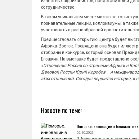
известных африканистов, представителей дело
сотрудничество.
В таком уникальном месте можно не только узн
познавательные лекции, коллоквиумы, а такж
участвовать в разнообразной просветительско
Предшествовать открытию Центра будет выста
Африка-Восток. Посвящена она будет иллюстра
отобраны в конкурсе, который основал Прези
Егошкин. На выставке будет представлено око
«Отношения России со странами Африки и Восто
Деловой России Юрий Коробов – и международ
этих отношений. Сегодня вершится история, и
Новости по теме:
Поморье: инновации в беспилотник
02.10.2025