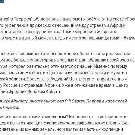
о дней в Тверской области юные дипломаты работают на слете «Рос
 это укрепление дружеских отношений между странами Африки,
уманитарного сотрудничества. Такие мероприятия просто
в мире на данный момент, ведь именно за нашими детьми – буду
является экономически перспективной областью для реализации
м все больше инвесторов из разных стран обращают свой взор на
ьтуре, которая разительно отличается от нашей. Именно поэтому
ое событие – открытие Центра изучения культуры и искусства
ской области. Более того, будущий Центр станет определенным
у Россией и странами Африки. Уже в ближайшее время в Центр
ании Фредрик Ибрахим Кибута.
ркнул Министр иностранных дел РФ Сергей Лавров в ходе своей
нтинента.
ики является таким уникальным? Во-первых, его историческая
держав, кто никогда не колонизировал африканские страны. Во-
ривезены из южных земель, но и взяты из частных коллекций