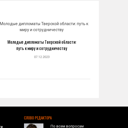
Молодые дипломаты Тверской области:
Юрий 
путь к миру и сотрудничеству
созда
07.12.2023
СЛОВО РЕДАКТОРА
По всем вопросам
ти