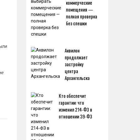
коммерческие
помещения —
полная проверка
без спешки
были
Аквилон
.
продолжает
застройку
центра
ие
Архангельска
Кто обеспечит
гарантии: что
изменил 214-ФЗ в
отношении 39-ФЗ