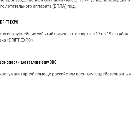
учно-производственной компании «Алекс.Ком», успешно завершены
го летательного аппарата (БПЛА) под…
 DRIFT EXPO
но из крупнейших событий в мире автоспорта: с 17 по 19 октября
ка «DRIFT EXPO».
цов-северян доставлен в зону СВО
ках гуманитарной помощи российским военным, задействованным