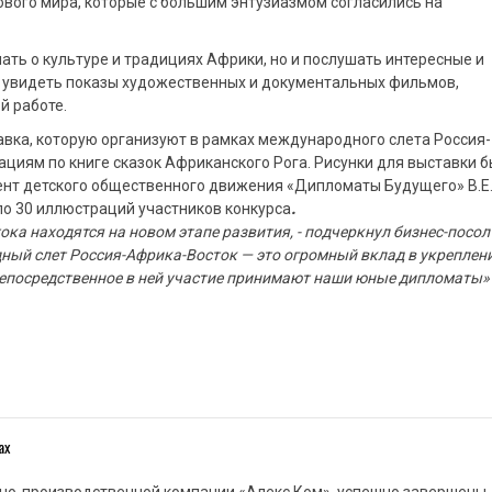
вого мира, которые с большим энтузиазмом согласились на
ать о культуре и традициях Африки, но и послушать интересные и
е увидеть показы художественных и документальных фильмов,
й работе.
вка, которую организуют в рамках международного слета Россия-
циям по книге сказок Африканского Рога. Рисунки для выставки 
дент детского общественного движения «Дипломаты Будущего» В.Е
ло 30 иллюстраций участников конкурса
.
ка находятся на новом этапе развития, - подчеркнул бизнес-посол
ный слет Россия-Африка-Восток — это огромный вклад в укреплен
 непосредственное в ней участие принимают наши юные дипломаты»
ах