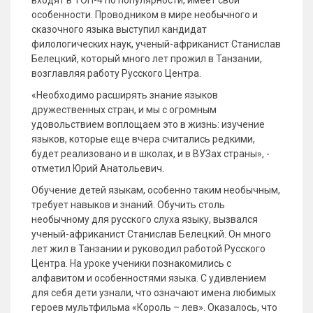
входят в ТОП-4 по популярности, имеет свои
особенности. Проводником в мире необычного и
сказочного языка выступил кандидат
филологических наук, ученый-африканист Станислав
Белецкий, который много лет прожил в Танзании,
возглавляя работу Русского Центра.
«Необходимо расширять знание языков
дружественных стран, и мы с огромным
удовольствием воплощаем это в жизнь: изучение
языков, которые еще вчера считались редкими,
будет реализовано и в школах, и в ВУЗах страны», -
отметил Юрий Анатольевич.
Обучение детей языкам, особенно таким необычным,
требует навыков и знаний. Обучить столь
необычному для русского слуха языку, вызвался
ученый-африканист Станислав Белецкий. Он много
лет жил в Танзании и руководил работой Русского
Центра. На уроке ученики познакомились с
алфавитом и особенностями языка. С удивлением
для себя дети узнали, что означают имена любимых
героев мультфильма «Король – лев». Оказалось, что