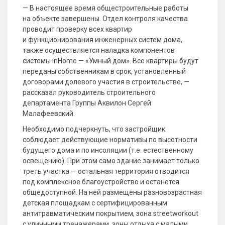
— В настоящее время общестроительные работы
на объекте завершены. Отдел контроля качества
проводит проверку всех квартир
и функционирования инженерных систем дома,
также осуществляется наладка компонентов
системы inHome — «Умный дом». Все квартиры будут
переданы собственникам в срок, установленный
договорами долевого участия в строительстве, —
рассказал руководитель строительного
департамента Группы Аквилон Сергей
Малафеевский.
Необходимо подчеркнуть, что застройщик
соблюдает действующие нормативы по высотности
будущего дома и по инсоляции (т.е. естественному
освещению). При этом само здание занимает только
треть участка — остальная территория отводится
под комплексное благоустройство и останется
общедоступной. На ней размещены разновозрастная
детская площадкам с сертифицированным
антитравматическим покрытием, зона streetworkout
с уличными тренажерами, зоны отдыха с малыми