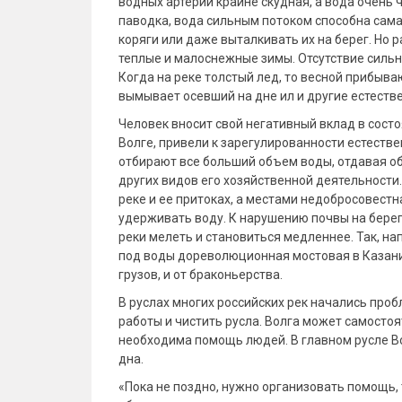
водных артерий крайне скудная, а вода очень 
паводка, вода сильным потоком способна сама
коряги или даже выталкивать их на берег. Но
теплые и малоснежные зимы. Отсутствие сильн
Когда на реке толстый лед, то весной прибыв
вымывает осевший на дне ил и другие естеств
Человек вносит свой негативный вклад в сост
Волге, привели к зарегулированности естестве
отбирают все больший объем воды, отдавая о
других видов его хозяйственной деятельности
реке и ее притоках, а местами недобросовестн
удерживать воду. К нарушению почвы на берег
реки мелеть и становиться медленнее. Так, на
под воды дореволюционная мостовая в Казани.
грузов, и от браконьерства.
В руслах многих российских рек начались проб
работы и чистить русла. Волга может самостоя
необходима помощь людей. В главном русле В
дна.
«Пока не поздно, нужно организовать помощь, т