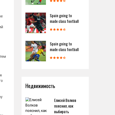
Spain going to
ые
made class football
ий
Spain going to
made class football
 тем
я
го
Недвижимость
ву
Елисей Волков
пояснил, как
выбирать