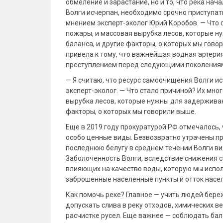
обмеление и зарастание, но и то, что река нач
Волги исчерпан, необходимо срочно приступать
мнением эксперт-эколог Юрий Коробов. — Что с
пожары, и массовая вырубка лесов, которые н
баланса, и другие факторы, о которых мы гово
привела к тому, что важнейшая водная артерия
преступлением перед следующими поколениями
— Я считаю, что ресурс самоочищения Волги и
эксперт-эколог. — Что стало причиной? Их мно
вырубка лесов, которые нужны для задерживан
факторы, о которых мы говорили выше.
Еще в 2019 году прокуратурой РФ отмечалось, 
особо ценные виды. Безвозвратно утрачены пр
последнюю белугу в среднем течении Волги вид
Заболоченность Волги, вследствие снижения с
влияющих на качество воды, которую мы испол
заброшенные населенные пункты и отток насе
Как помочь реке? Главное — учить людей береж
допускать слива в реку отходов, химических 
расчистке русел. Еще важнее — соблюдать бал