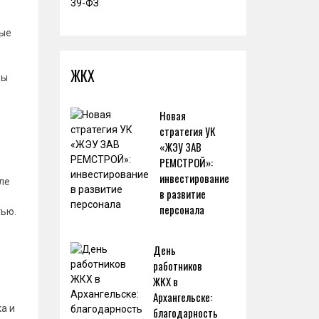
ные
ЖКХ
бы
Новая
стратегия УК
«ЖЭУ ЗАВ
РЕМСТРОЙ»:
инвестирование
ле
в развитие
персонала
тью.
День
работников
ЖКХ в
Архангельске:
а и
благодарность