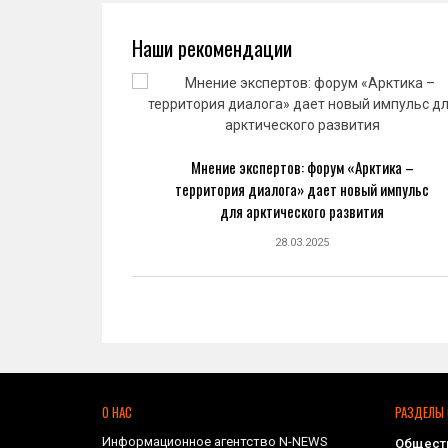
Наши рекомендации
ва: новый
Мнение экспертов: форум «Арктика –
ранной
территория диалога» дает новый импульс
ке
для арктического развития
28.03.2025
О НАС
РАЗДЕЛЫ 
Информационное агентство N-NEWS
Общест