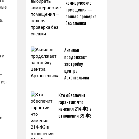
го
коммерческие
пные
помещения —
м
полная проверка
а.
без спешки
Аквилон
 и
продолжает
застройку
центра
т
Архангельска
 из-
Кто обеспечит
гарантии: что
изменил 214-ФЗ в
отношении 39-ФЗ
ке