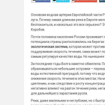
Основная водная артерия Европейской части Р
луга. Почему самая длинная река в Европе ме
беспокоиться, и насколько это все серьезно? Э
Коробов.
Почти половина населения России проживает н
потенциала страны расположились на берегах э
экологическая система
, которая может против
поддерживая скорость течения, сама может п
самым регулируя качество воды. Но нынешнее 
За последние годы Волга заметно обмелела. По
образовываться небольшие островки – перекат
воды естественной преградой, потому что водн
снижения скорость течения в этих местах. На 
цветению, и как следствие к росту концентрац
негативно влияют на разгон течения реки, нег
для дальнейшего зарастания русла.
Реки, даже маленькие и неглубокие, но с быст