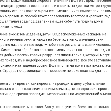
чистая. Максимальная скорость течения на Волге во время весенне
 очищать русло от осевшего ила и сносить на десятки метров кру
 разливы становятся все скромнее – меняющийся климат принес на
ых морозов не способствует образованию толстого и крепкого льд
ающая талая вода под давлением ищет себе путь подо льдом и
енные помехи.
ояние экосистемы: двенадцать ГЭС, расположенных каскадом на
нного течения реки, а города на берегах этой крупнейшей реки
братно лишь сточные воды — побочные результаты жизни человека
. Химическая обработка сельхозземель влияет на качество воды в
ая добыча песка и гравия разрушает пласты почвы, который могут
ах приводить и недобросовестное полеводство. Все это заставляе
пример, из-за падения уровня Волги почти на три метра показалась
 Страдает «кормилица» и от перевозки по реке опасных для нее
лемы с тех времен, как перестали проводить дноуглубительные
тельно справиться с изменением климата, но сегодня реке просто
олги надо срочно проводить мероприятия по искусственной очист
ак как «оставить в покое» Волгу не получится. Заметно не только