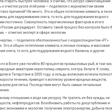
ала стареть быстрее человека. Я считаю, что ресурс самоочищения
 к очистке русла этой реки — поделился с журналистом своим
тало причиной? Их много. Это и общее потепление климата, и лес
ужны для задерживания снега, то есть для поддержания водного
рим постоянно. Совокупность перечисленных факторов в итоге
 России деградирует. Оставить такой процесс без контроля было 
, – отметил эксперт в сфере экологии.
счерпан, — поделился обеспокоенностью с корреспондентом «РГ»
го. Это и общее потепление климата, и лесные пожары, и массовая
ия снега, то есть для поддержания водного баланса, и другие
что в Волге уже погибло 80 процентов промысловых рыб, в том чис
иродные акватории нерестилищ севрюги, осетра, белуги. К слову,
ели в Татарстане в 2005 году, а сельдь волжская исчезла полнос
корости течения, приведет к всплеску уровня вредных веществ,
ьзуем для питья. Последствия могут быть самые печальные:
ления.
ному отношению к воде как ресурсу. Не тратить ее без нужды, не
веществ, нефтепродуктов. Возобновить работы по дноуглублению и
анс экономики и экологии: получение электроэнергии, добыча песк