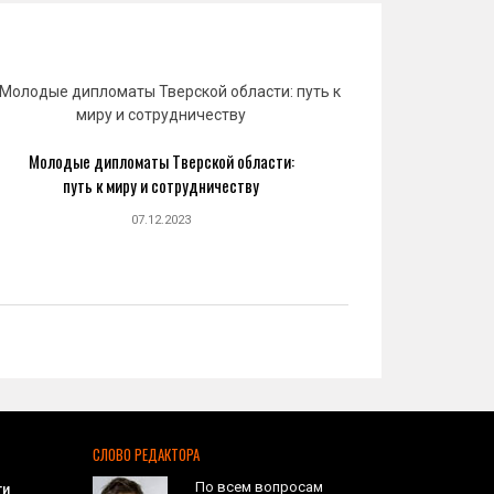
Молодые дипломаты Тверской области:
Юрий 
путь к миру и сотрудничеству
созда
07.12.2023
СЛОВО РЕДАКТОРА
По всем вопросам
ти