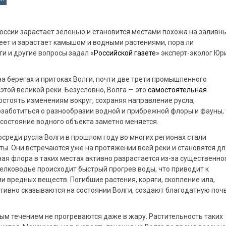
оссии зарастает зеленью и становится местами похожа на заливн
леет и зарастает камышом и водными растениями, пора ли
ти и другие вопросы задал «
Российской газете
» эксперт-эколог Юр
а берегах и притоках Волги, почти две трети промышленного
той великой реки. Безусловно, Волга — это
самостоятельная
остоять изменениям вокруг, сохраняя направление русла,
озаботиться о разнообразии водной и прибрежной флоры и фауны,
состояние водного объекта заметно меняется.
среди русла Волги в прошлом году во многих регионах стали
ы. Они встречаются уже на протяжении всей реки и становятся дл
ая флора в таких местах активно разрастается из-за существенно
мелководье происходит быстрый прогрев воды, что приводит к
ии вредных веществ. Погибшие растения, коряги, скопление ила,
ативно сказываются на состоянии Волги, создают благодатную поч
рым течением не прогреваются даже в жару. Растительность таких