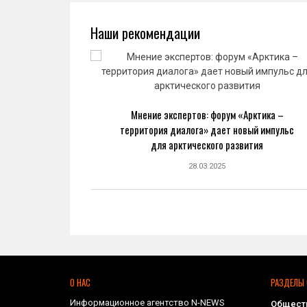
Наши рекомендации
ва: новый
Мнение экспертов: форум «Арктика –
ранной
территория диалога» дает новый импульс
ке
для арктического развития
28.03.2025
О НАС
РАЗДЕЛЫ 
Информационное агентство N-NEWS
Общест