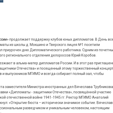
ссии
» продолжает поддержку клубов юных дипломатов. В День вс
маты из школы д. Мокшино и Тверского лицея №1 посетили
л приурочен дню Дипломатического работника. Одним из почетн
ого регионального отделения делороссов Юрий Коробов.
езжают в альма-матер дипломатов России. И в этот раз приглашен
ащитники Отечества» и посещенный этому торжественный концерт
в и выпускников МГИМО и всегда собирает полный зал, чтобы
та заместителя Министра иностранных дел Вячеслава Трубникова
ставки «Дипломаты - защитники Отечества», посвящённой участию
икой отечественной войне 1941-1945 гг. Ректор МГИМО Анатолий
кнул: «Открытие бюста – исторически значимое событие. Вячеслав
ссиональным разведчиком и уникальным человеком, настоящим