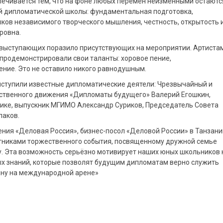
ечивается тем, что на фоне любых перемен неизменными остаютс
й дипломатической школы: фундаментальная подготовка,
ков независимого творческого мышления, честность, открытость 
ровна.
 выступающих поразило присутствующих на мероприятии. Артиста
продемонстрировали свои таланты: хоровое пение,
ние. Это не оставило никого равнодушным.
ыступили известные дипломатические деятели: Чрезвычайный и
ественного движения «Дипломаты будущего» Валерий Егошкин,
ике, выпускник МГИМО Александр Суриков, Председатель Совета
паков.
ния «Деловая Россия», бизнес-посол «Деловой России» в Танзани
стниками торжественного события, посвященному дружной семье
. Эта возможность серьёзно мотивирует наших юных школьников 
х знаний, которые позволят будущим дипломатам верно служить
ину на международной арене»