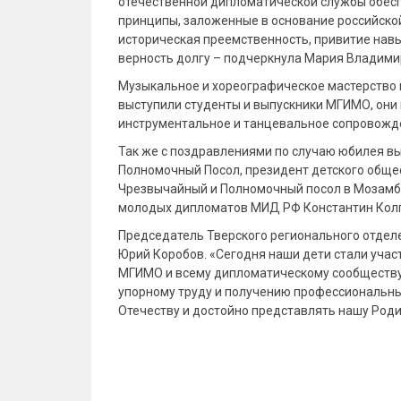
отечественной дипломатической службы обесп
принципы, заложенные в основание российско
историческая преемственность, привитие навы
верность долгу – подчеркнула Мария Владими
Музыкальное и хореографическое мастерство
выступили студенты и выпускники МГИМО, они 
инструментальное и танцевальное сопровожде
Так же с поздравлениями по случаю юбилея в
Полномочный Посол, президент детского общ
Чрезвычайный и Полномочный посол в Мозамб
молодых дипломатов МИД РФ Константин Кол
Председатель Тверского регионального отделе
Юрий Коробов. «Сегодня наши дети стали уча
МГИМО и всему дипломатическому сообществу
упорному труду и получению профессиональны
Отечеству и достойно представлять нашу Род