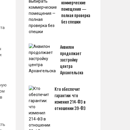
коммерческие
помещения —
полная проверка
без спешки
ата
Аквилон
ч
продолжает
и
застройку
центра
Архангельска
ьную
Кто обеспечит
ром
гарантии: что
 в
изменил 214-ФЗ в
отношении 39-ФЗ
сть