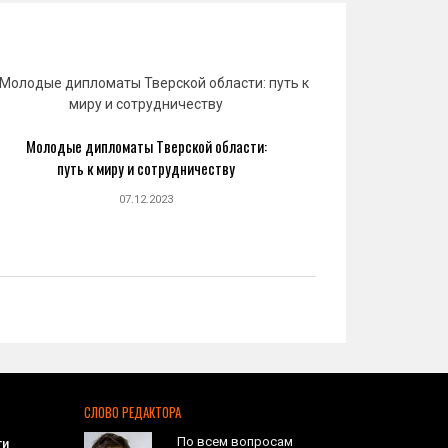
Молодые дипломаты Тверской области:
Юрий 
путь к миру и сотрудничеству
созда
07.12.2023
СЛОВО РЕДАКТОРА
По всем вопросам
ти