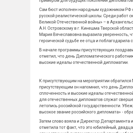
примером для будущих поколений дипломатов
Сам бюст исполнен народным художником РФ 
русской реалистической школы. Среди работ с
Великой Отечественной войны» – в Архангельс
А.Н. Островскому в г. Кинешма Тверской област
Мария Вячеславовна выразила уверенность, ч
героической судьбе ее отца и поблагодарила с
В начале программы присутствующих поздрави
отметил, что день Дипломатического работни
высокие идеалы отечественной дипломатии.
К присутствующим на мероприятии обратился М
присутствующим он напомнил, что день Дипл
сплоченность и высокие идеалы отечественн
для отечественных дипломатов служат сверше
летопись российской государственности. Убежд
высокое звание российского дипломата» - обр
Затем слово взяла и Директор Департамента 
отметила тот факт, что это юбилейный, двад