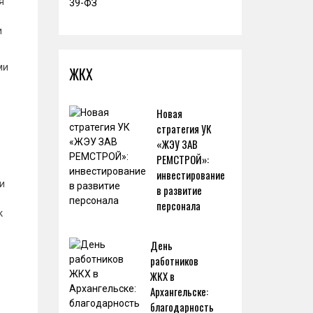
я
и
ми
ЖКХ
Новая
стратегия УК
«ЖЭУ ЗАВ
РЕМСТРОЙ»:
инвестирование
и
в развитие
персонала
к
День
работников
ЖКХ в
Архангельске:
благодарность