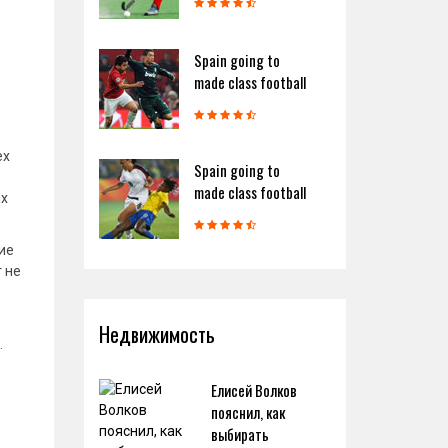
Spain going to
made class football
ех
Spain going to
made class football
ых
ие
 не
Недвижимость
.
Елисей Волков
пояснил, как
выбирать