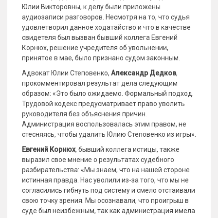
Юлии Викторовны, к делу были приложены
аудиозаписи разговоров. Несмотря на то, что судья
удовлетворил данное ходатайство и что в качестве
свидетеля был вызван бывший коллега Евгений
Корнюх, решение учредителя об увольнении,
принятое в мае, было признано судом законным.
Адвокат Юлии Степовенко,
Александр Дедков
,
прокомментировал результат дела следующим
образом: «Это было ожидаемо. Формальный подход.
Трудовой кодекс предусматривает право уволить
руководителя без объяснения причин.
Администрация воспользовалась этим правом, не
стесняясь, чтобы удалить Юлию Степовенко из игры».
Евгений Корнюх
, бывший коллега истицы, также
выразил свое мнение о результатах судебного
разбирательства: «Мы знаем, что на нашей стороне
истинная правда. Нас уволили из-за того, что мы не
согласились гибнуть под систему и смело отстаивали
свою точку зрения. Мы осознавали, что проигрыш в
суде был неизбежным, так как администрация имела