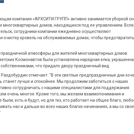
яющая компания «АРХСИТИ ГРУПП» активно занимается уборкой сн
ах многоквартирных домов, находящихся под ее управлением. Всл
гельск, сотрудники компании ежедневно осуществляют
и очистку кровель на обслуживаемых домах, чтобы предотвратит
и праздничной атмосферы для жителей многоквартирных домов.
ветских Космонавтов была установлена нарядная елка, украшенна
 собственниками, что придало двору праздничный вид.
аздобурдин отмечает: "В эти светлые предпраздничные дни хоч
нь станет лучше и спокойнее. Мы продолжим заботиться о наших
активно сотрудничать с нашими специалистами для поддержания
жем очень многое. Кроме того, мы желаем взаимопонимания и
были, есть и будут, но для тех, кто работает на общее благо, любо
вать нас и дальше во всех наших благих начинаниях, а мы со сво
"