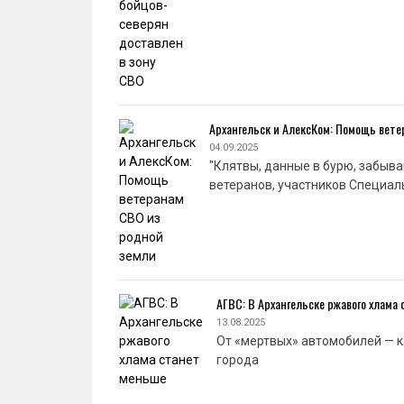
Архангельск и АлексКом: Помощь вет
04.09.2025
"Клятвы, данные в бурю, забыва
ветеранов, участников Специал
АГВС: В Архангельске ржавого хлама
13.08.2025
От «мертвых» автомобилей — 
города