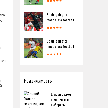
Spain going to
ега
made class football
ед
ь
Spain going to
made class football
я
ется
Недвижимость
е
ей
Елисей Волков
пояснил, как
выбирать