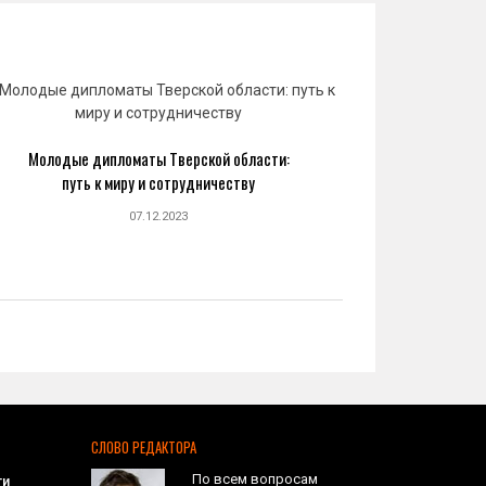
Молодые дипломаты Тверской области:
Юрий 
путь к миру и сотрудничеству
созда
07.12.2023
СЛОВО РЕДАКТОРА
По всем вопросам
ти