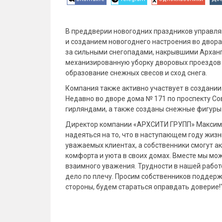
В преддверии новогодних праздников управл
и созданием новогоднего настроения во двор
за сильными снегопадами, накрывшими Архан
механизированную уборку дворовых проездов 
образование снежных свесов и сход снега.
Компания также активно участвует в создани
Недавно во дворе дома № 171 по проспекту Со
гирляндами, а также созданы снежные фигуры
Директор компании «АРХСИТИ ГРУПП» Максим Р
надеяться на то, что в наступающем году жиз
уважаемых клиентах, а собственники смогут 
комфорта и уюта в своих домах. Вместе мы мо
взаимного уважения. Трудности в нашей работе 
дело по плечу. Просим собственников поддержи
стороны, будем стараться оправдать доверие!