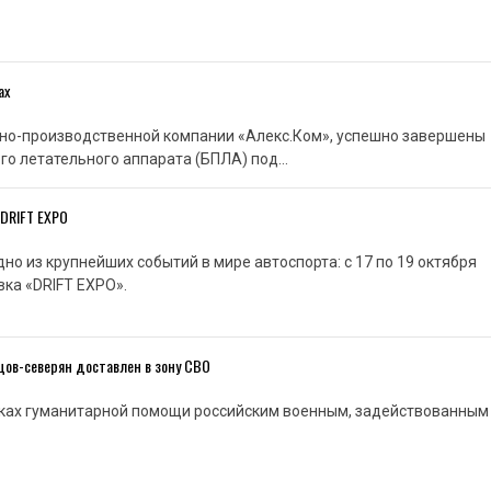
ах
учно-производственной компании «Алекс.Ком», успешно завершены
го летательного аппарата (БПЛА) под…
 DRIFT EXPO
но из крупнейших событий в мире автоспорта: с 17 по 19 октября
ка «DRIFT EXPO».
цов-северян доставлен в зону СВО
ках гуманитарной помощи российским военным, задействованным