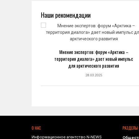
Наши рекомендации
ва: новый
Мнение экспертов: форум «Арктика –
ранной
территория диалога» дает новый импульс
ке
для арктического развития
28.03.2025
О НАС
РАЗДЕЛЫ 
Информационное агентство N-NEWS
Общест