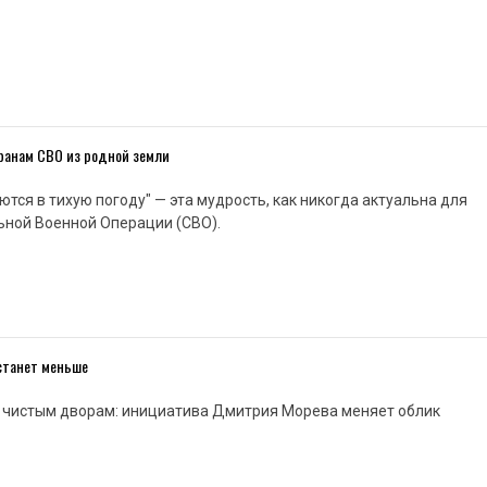
еранам СВО из родной земли
ются в тихую погоду" — эта мудрость, как никогда актуальна для
ьной Военной Операции (СВО).
 станет меньше
к чистым дворам: инициатива Дмитрия Морева меняет облик